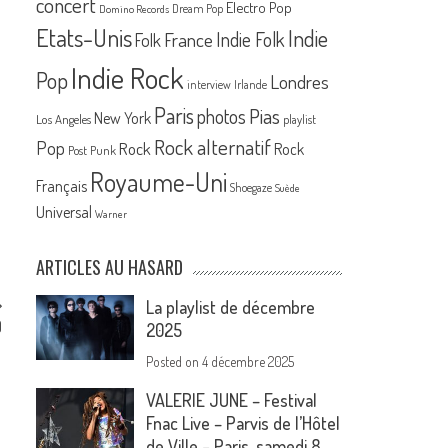
concert
Electro Pop
Dream Pop
Domino Records
Etats-Unis
Indie
France
Indie Folk
Folk
Indie Rock
Pop
Londres
interview
Irlande
Paris
Pias
photos
New York
Los Angeles
playlist
Rock alternatif
Pop
Rock
Rock
Post Punk
Royaume-Uni
Français
Shoegaze
Suède
Universal
Warner
ARTICLES AU HASARD
La playlist de décembre
)
2025
Posted on
4 décembre 2025
VALERIE JUNE – Festival
Fnac Live – Parvis de l’Hôtel
de Ville – Paris, samedi 8