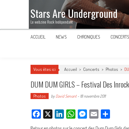
Stars Are Underground
Le webzine Rock Indépendant
ACCUEIL
NEWS
CHRONIQUES
CONCERT
Vous êtes ici
Accueil
>
Concerts
>
Photos
>
DU
DUM DUM GIRLS – Festival Des Inrocks
Photos
by
David Servant
-
18 novembre 2011
Facebook
X
LinkedIn
WhatsApp
Messenger
Email
Parta
Retour en photos sur le concert des Dum Dum Girls dans