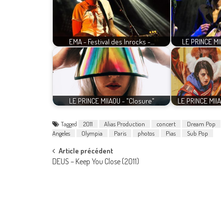
EMA - Festival des Inrocks -…
LE PRINCE MII
LE PRINCE MIIAOU - "Closure"
LE PRINCE MII
Tagged
2011
Alias Production
concert
Dream Pop
Angeles
Olympia
Paris
photos
Pias
Sub Pop
Post
Article précédent
DEUS – Keep You Close (2011)
navigation