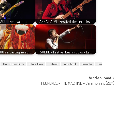
AOU - Festival des…
ANNA CALVI - Festival des Inrocks…
AOU se castagne sur…
SUEDE - Festival Les Inrocks - La…
Dum Dum Girls
Etats-Unis
Festival
Indie Rock
Inrocks
Los
Article suivant
FLORENCE + THE MACHINE – Ceremonials (2011