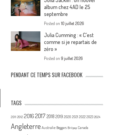
Julia Jacklin : un nouvel
album chez 4AD le 25
septembre
Posted on
10 juillet 2026
Julia Cumming : « C’est
comme si je repartais de
zéro »
Posted on
9 juillet 2026
PENDANT CE TEMPS SUR FACEBOOK
TAGS
2017
2016
2018
2019
2020
2021
2022
2023
2011
2012
2024
Angleterre
Australie
Canada
Beggars
Britpop