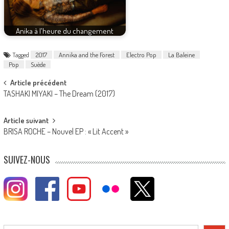
Anika à l'heure du changement
Tagged
2017
Annika and the Forest
Electro Pop
La Baleine
Pop
Suède
Post
Article précédent
TASHAKI MIYAKI – The Dream (2017)
navigation
Article suivant
BRISA ROCHE – Nouvel EP : « Lit Accent »
SUIVEZ-NOUS