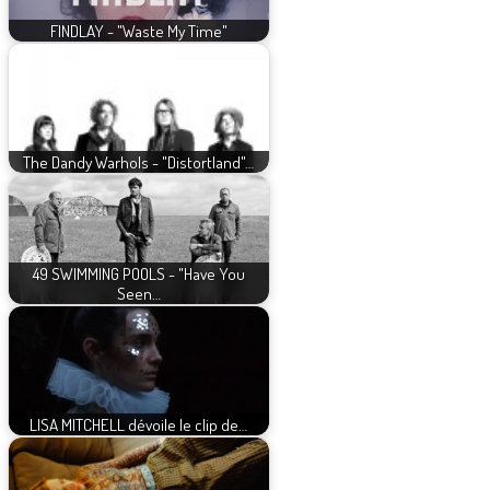
FINDLAY - "Waste My Time"
The Dandy Warhols - "Distortland"…
49 SWIMMING POOLS - "Have You
Seen…
LISA MITCHELL dévoile le clip de…