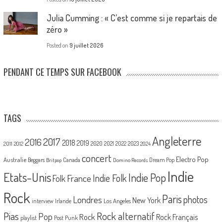
Julia Cumming : « C’est comme si je repartais de
zéro »
Posted on
9 juillet 2026
PENDANT CE TEMPS SUR FACEBOOK
TAGS
Angleterre
2017
2016
2018
2019
2020
2021
2022
2023
2011
2012
2024
concert
Electro Pop
Australie
Canada
Beggars
Dream Pop
Britpop
Domino Records
Indie
Etats-Unis
Indie Pop
France
Indie Folk
Folk
Rock
Paris
Londres
photos
New York
Los Angeles
interview
Irlande
Pias
Rock alternatif
Pop
Rock
Rock Français
playlist
Post Punk