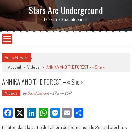
Stars Are Underground
Le webzine Rock Indépendant
Vous êtes ici
Accueil
>
Vidéos
>
ANNIKA AND THE FOREST – « She »
ANNIKA AND THE FOREST – « She »
Vidéos
by
David Servant
-
27 avril 2017
Facebook
X
LinkedIn
WhatsApp
Messenger
Email
Partager
En attendant la sortie de l’album du même nom le 28 avril prochain,