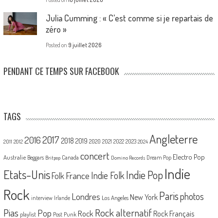
Julia Cumming : « C’est comme si je repartais de
zéro »
Posted on
9 juillet 2026
PENDANT CE TEMPS SUR FACEBOOK
TAGS
Angleterre
2017
2016
2018
2019
2020
2021
2022
2023
2011
2012
2024
concert
Electro Pop
Australie
Canada
Beggars
Dream Pop
Britpop
Domino Records
Indie
Etats-Unis
Indie Pop
France
Indie Folk
Folk
Rock
Paris
Londres
photos
New York
Los Angeles
interview
Irlande
Pias
Rock alternatif
Pop
Rock
Rock Français
playlist
Post Punk