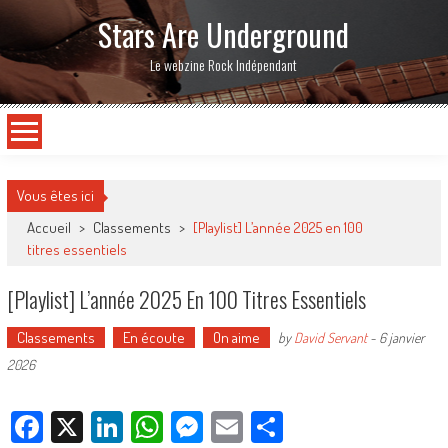
Stars Are Underground
Le webzine Rock Indépendant
Vous êtes ici
Accueil
>
Classements
>
[Playlist] L’année 2025 en 100
titres essentiels
[Playlist] L’année 2025 En 100 Titres Essentiels
Classements
En écoute
On aime
by
David Servant
-
6 janvier
2026
Facebook
X
LinkedIn
WhatsApp
Messenger
Email
Partager