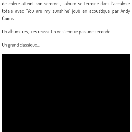
de colère atteint son sommet, l’album se termine dans l’accalmie
totale avec ‘You are my sunshine’ joué en acoustique par Andy
Cairns.
Un album très, très reussi. On ne s’ennuie pas une seconde.
Un grand classique…