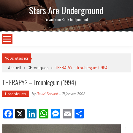
Stars Are Underground
Le webzine Rock Indépendant
Vous êtes ici
Accueil
>
Chroniques
>
THERAPY? – Troublegum (1994)
THERAPY? – Troublegum (1994)
Chroniques
by
David Servant
-
21 janvier 2002
Facebook
X
LinkedIn
WhatsApp
Messenger
Email
Partager
1.