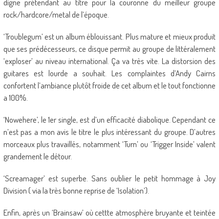
digne prétendant au titre pour la couronne du meilleur groupe
rock/hardcore/metal de l’époque.
‘Troublegum’ est un album éblouissant. Plus mature et mieux produit
que ses prédécesseurs, ce disque permit au groupe de littéralement
‘exploser’ au niveau international. Ça va très vite. La distorsion des
guitares est lourde a souhait. Les complaintes d’Andy Cairns
confortent l’ambiance plutôt froide de cet album et le tout fonctionne
a 100%.
‘Nowehere’, le 1er single, est d’un efficacité diabolique. Cependant ce
n’est pas a mon avis le titre le plus intéressant du groupe. D’autres
morceaux plus travaillés, notamment ‘Turn’ ou ‘Trigger Inside’ valent
grandement le détour.
‘Screamager’ est superbe. Sans oublier le petit hommage à Joy
Division ( via la très bonne reprise de ‘Isolation’).
Enfin, après un ‘Brainsaw’ où cettte atmosphère bruyante et teintée