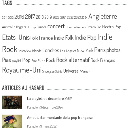
TAGS
Angleterre
2017
2016
2018
2019
2020
2021
2022
2023
2011
2012
2024
concert
Electro Pop
Australie
Canada
Beggars
Dream Pop
Britpop
Domino Records
Indie
Etats-Unis
Indie Pop
France
Indie Folk
Folk
Rock
Paris
Londres
photos
New York
Los Angeles
interview
Irlande
Pias
Rock alternatif
Pop
Rock
Rock Français
playlist
Post Punk
Royaume-Uni
Universal
Shoegaze
Suède
Warner
ARTICLES AU HASARD
La playlist de décembre 2024
Posted on
3 décembre 2024
Amouë, star montante de la pop française
Posted on
9 mars 2022