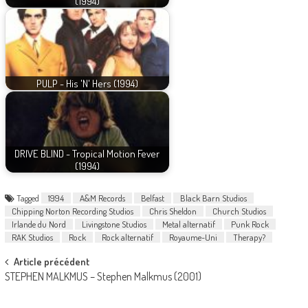
(1994)
PULP - His 'N' Hers (1994)
DRIVE BLIND - Tropical Motion Fever
(1994)
Tagged
1994
A&M Records
Belfast
Black Barn Studios
Chipping Norton Recording Studios
Chris Sheldon
Church Studios
Irlande du Nord
Livingstone Studios
Metal alternatif
Punk Rock
RAK Studios
Rock
Rock alternatif
Royaume-Uni
Therapy?
Post
Article précédent
STEPHEN MALKMUS – Stephen Malkmus (2001)
navigation