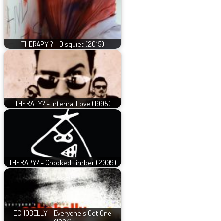
THERAPY ? - Disquiet (2015)
THERAPY? - Infernal Love (1995)
THERAPY? - Crooked Timber (2009)
ECHOBELLY - Everyone's Got One