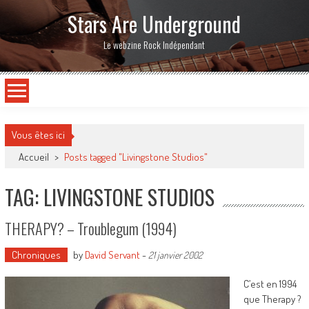
Stars Are Underground
Le webzine Rock Indépendant
Vous êtes ici
Accueil
>
Posts tagged "Livingstone Studios"
TAG: LIVINGSTONE STUDIOS
THERAPY? – Troublegum (1994)
Chroniques
by
David Servant
-
21 janvier 2002
C’est en 1994
que Therapy ?