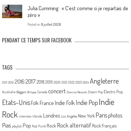
Julia Cumming : « C’est comme si je repartais de
zéro »
Posted on
9 juillet 2026
PENDANT CE TEMPS SUR FACEBOOK
TAGS
Angleterre
2017
2016
2018
2019
2020
2021
2022
2023
2011
2012
2024
concert
Electro Pop
Australie
Canada
Beggars
Dream Pop
Britpop
Domino Records
Indie
Etats-Unis
Indie Pop
France
Indie Folk
Folk
Rock
Paris
Londres
photos
New York
Los Angeles
interview
Irlande
Pias
Rock alternatif
Pop
Rock
Rock Français
playlist
Post Punk