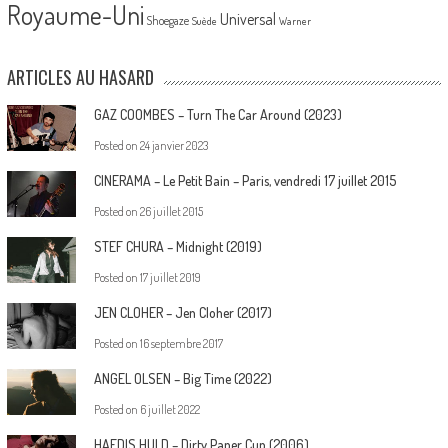
Royaume-Uni
Universal
Shoegaze
Suède
Warner
ARTICLES AU HASARD
GAZ COOMBES – Turn The Car Around (2023)
Posted on
24 janvier 2023
CINERAMA – Le Petit Bain – Paris, vendredi 17 juillet 2015
Posted on
26 juillet 2015
STEF CHURA – Midnight (2019)
Posted on
17 juillet 2019
JEN CLOHER – Jen Cloher (2017)
Posted on
16 septembre 2017
ANGEL OLSEN – Big Time (2022)
Posted on
6 juillet 2022
HAFDIS HULD – Dirty Paper Cup (2006)