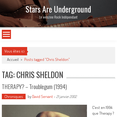
Stars Are Underground
Le webzine Rock Indépendant
Vous êtes ici
Accueil
>
Posts tagged "Chris Sheldon"
TAG: CHRIS SHELDON
THERAPY? – Troublegum (1994)
Chroniques
by
David Servant
-
21 janvier 2002
C’est en 1994
que Therapy ?