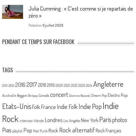
Julia Cumming : « C’est comme si je repartais de
zéro »
Posted on
9 juillet 2026
PENDANT CE TEMPS SUR FACEBOOK
TAGS
Angleterre
2017
2016
2018
2019
2020
2021
2022
2023
2011
2012
2024
concert
Electro Pop
Australie
Canada
Beggars
Dream Pop
Britpop
Domino Records
Indie
Etats-Unis
Indie Pop
France
Indie Folk
Folk
Rock
Paris
Londres
photos
New York
Los Angeles
interview
Irlande
Pias
Rock alternatif
Pop
Rock
Rock Français
playlist
Post Punk