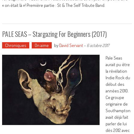
« on était là »! Première partie : St & The Self Tribute Band.
PALE SEAS – Stargazing For Beginners (2017)
Chroniques
On aime
by
David Servant
-
6 octobre 2017
Pale Seas
aurait pu être
la révélation
Indie Rock du
début des
années 2010.
Ce groupe
originaire de
Southampton
avait déjà fait
parler de lui
dès 2012 avec