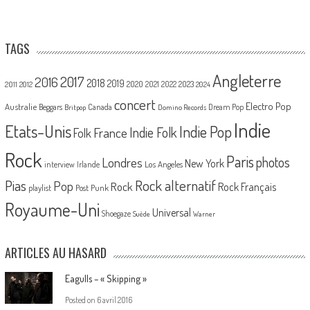
TAGS
Angleterre
2017
2016
2018
2019
2020
2021
2022
2023
2011
2012
2024
concert
Electro Pop
Australie
Canada
Beggars
Dream Pop
Britpop
Domino Records
Indie
Etats-Unis
Indie Pop
France
Indie Folk
Folk
Rock
Paris
Londres
photos
New York
Los Angeles
interview
Irlande
Pias
Rock alternatif
Pop
Rock
Rock Français
playlist
Post Punk
Royaume-Uni
Universal
Shoegaze
Suède
Warner
ARTICLES AU HASARD
Eagulls – « Skipping »
Posted on
6 avril 2016