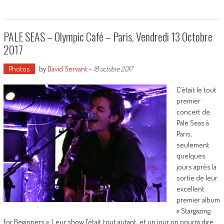
PALE SEAS – Olympic Café – Paris, Vendredi 13 Octobre
2017
Photos
by
David Servant
-
18 octobre 2017
C’était le tout
premier
concert de
Pale Seas à
Paris,
seulement
quelques
jours après la
sortie de leur
excellent
premier album
« Stargazing
for Beginners ». Leur show l’était tout autant, et un jour on pourra dire