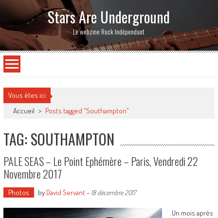
Stars Are Underground
Le webzine Rock Indépendant
Vous êtes ici
Accueil
>
Posts tagged "Southampton"
TAG: SOUTHAMPTON
PALE SEAS – Le Point Ephémère – Paris, Vendredi 22
Novembre 2017
Photos
by
David Servant
-
18 décembre 2017
Un mois après