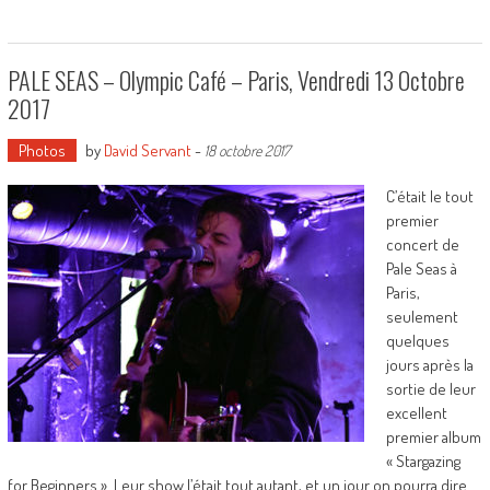
PALE SEAS – Olympic Café – Paris, Vendredi 13 Octobre
2017
Photos
by
David Servant
-
18 octobre 2017
C’était le tout
premier
concert de
Pale Seas à
Paris,
seulement
quelques
jours après la
sortie de leur
excellent
premier album
« Stargazing
for Beginners ». Leur show l’était tout autant, et un jour on pourra dire