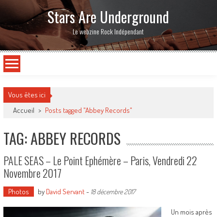
Stars Are Underground
Le webzine Rock Indépendant
Vous êtes ici
Accueil
>
Posts tagged "Abbey Records"
TAG: ABBEY RECORDS
PALE SEAS – Le Point Ephémère – Paris, Vendredi 22
Novembre 2017
Photos
by
David Servant
-
18 décembre 2017
Un mois après