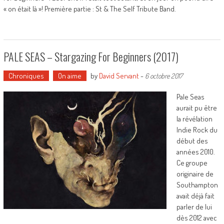
« on était là »! Première partie : St & The Self Tribute Band.
PALE SEAS – Stargazing For Beginners (2017)
Chroniques
On aime
by
David Servant
-
6 octobre 2017
Pale Seas
aurait pu être
la révélation
Indie Rock du
début des
années 2010.
Ce groupe
originaire de
Southampton
avait déjà fait
parler de lui
dès 2012 avec