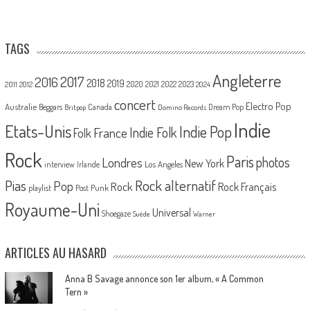
TAGS
Angleterre
2017
2016
2018
2019
2020
2021
2022
2023
2011
2012
2024
concert
Electro Pop
Australie
Canada
Beggars
Dream Pop
Britpop
Domino Records
Indie
Etats-Unis
Indie Pop
France
Indie Folk
Folk
Rock
Paris
Londres
photos
New York
Los Angeles
interview
Irlande
Pias
Rock alternatif
Pop
Rock
Rock Français
playlist
Post Punk
Royaume-Uni
Universal
Shoegaze
Suède
Warner
ARTICLES AU HASARD
Anna B Savage annonce son 1er album, « A Common
Tern »