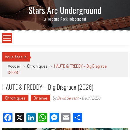
Stars Are Underground
Le webzine Rock Indépendant
Vous êtes ici
Accueil
>
Chroniques
>
HAUTE & FREDDY – Big Disgrace
(2026)
HAUTE & FREDDY – Big Disgrace (2026)
Chroniques
On aime
by
David Servant
-
6 avril 2026
Facebook
X
LinkedIn
WhatsApp
Messenger
Email
Partager