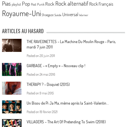
Pias
Rock alternatif
Pop
Rock
Rock Français
playlist
Post Punk
Royaume-Uni
Universal
Shoegaze
Suède
Warner
ARTICLES AU HASARD
THE RAVEONETTES – La Machine Du Moulin Rouge – Paris,
mardi 7 juin 2011
Posted on
20 juin 2011
GARBAGE – « Empty » – Nouveau clip !
Posted on
24 mai 2016
THERAPY ? – Disquiet (2015)
Posted on
9 mai 2015
Un Bisou de Pi Ja Ma, même après la Saint-Valentin…
Posted on
19 février 2021
VILLAGERS – The Art Of Pretending To Swim (2018)