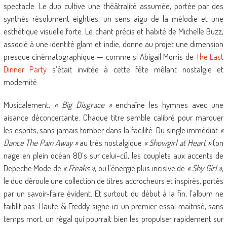
spectacle. Le duo cultive une théâtralité assumée, portée par des
synthés résolument eighties, un sens aigu de la mélodie et une
esthétique visuelle forte. Le chant précis et habité de Michelle Buzz,
associé à une identité glam et indie, donne au projet une dimension
presque cinématographique — comme si Abigail Morris de
The Last
Dinner Party
s’était invitée à cette fête mêlant nostalgie et
modernité.
Musicalement,
« Big Disgrace »
enchaîne les hymnes avec une
aisance déconcertante. Chaque titre semble calibré pour marquer
les esprits, sans jamais tomber dans la facilité. Du single immédiat
«
Dance The Pain Away »
au très nostalgique
« Showgirl at Heart »
(on
nage en plein océan 80’s sur celui-ci), les couplets aux accents de
Depeche Mode de
« Freaks »
, ou l’énergie plus incisive de
« Shy Girl »
,
le duo déroule une collection de titres accrocheurs et inspirés, portés
par un savoir-faire évident. Et surtout, du début à la fin, l’album ne
faiblit pas. Haute & Freddy signe ici un premier essai maîtrisé, sans
temps mort, un régal qui pourrait bien les propulser rapidement sur