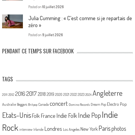
Posted on
10 juillet 2026
Julia Cumming : « C’est comme si je repartais de
zéro »
Posted on
9 juillet 2026
PENDANT CE TEMPS SUR FACEBOOK
TAGS
Angleterre
2017
2016
2018
2019
2020
2021
2022
2023
2011
2012
2024
concert
Electro Pop
Australie
Canada
Beggars
Dream Pop
Britpop
Domino Records
Indie
Etats-Unis
Indie Pop
France
Indie Folk
Folk
Rock
Paris
Londres
photos
New York
Los Angeles
interview
Irlande