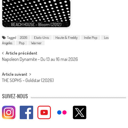
BEACH HOUSE - Bloom (2012)
Tagged
2026
Etats-Unis
Haute & Freddy
Indie Pop
Los
Angeles
Pop
Warner
Post
Article précédent
Napoleon Dynamite – Du 13 au 16 mai 2026
navigation
Article suivant
THE SOPHS – Goldstar (2026)
SUIVEZ-NOUS