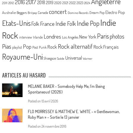
Angleterre
2017
2016
2018
2019
2020
2021
2022
2023
2011
2012
2024
concert
Electro Pop
Australie
Canada
Beggars
Dream Pop
Britpop
Domino Records
Indie
Etats-Unis
Indie Pop
France
Indie Folk
Folk
Rock
Paris
Londres
photos
New York
Los Angeles
interview
Irlande
Pias
Rock alternatif
Pop
Rock
Rock Français
playlist
Post Punk
Royaume-Uni
Universal
Shoegaze
Suède
Warner
ARTICLES AU HASARD
MELANIE BAKER – Somebody Help Me, I’m Being
Spontaneous! (2026)
Posted on
15 avril 2026
FLO MORRISSEY & MATTHEW E. WHITE – « Gentlewoman,
Ruby Man » – Sortie le 13 janvier
Posted on
24 novembre 2016