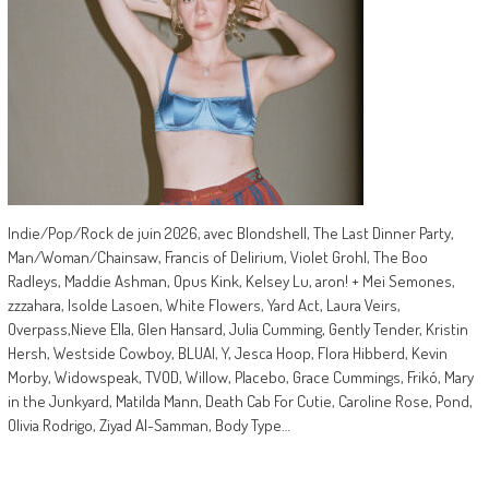
Indie/Pop/Rock de juin 2026, avec Blondshell, The Last Dinner Party,
Man/Woman/Chainsaw, Francis of Delirium, Violet Grohl, The Boo
Radleys, Maddie Ashman, Opus Kink, Kelsey Lu, aron! + Mei Semones,
zzzahara, Isolde Lasoen, White Flowers, Yard Act, Laura Veirs,
Overpass,Nieve Ella, Glen Hansard, Julia Cumming, Gently Tender, Kristin
Hersh, Westside Cowboy, BLUAI, Y, Jesca Hoop, Flora Hibberd, Kevin
Morby, Widowspeak, TVOD, Willow, Placebo, Grace Cummings, Frikó, Mary
in the Junkyard, Matilda Mann, Death Cab For Cutie, Caroline Rose, Pond,
Olivia Rodrigo, Ziyad Al-Samman, Body Type…