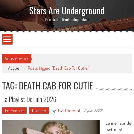
Stars Are Underground
Le webzine Rock Indépendant
Vous êtes ici
Accueil
>
Posts tagged "Death Cab For Cutie"
TAG: DEATH CAB FOR CUTIE
La Playlist De Juin 2026
En écoute
On aime
by
David Servant
-
2 juin 2026
Le meilleur de
l’actualité