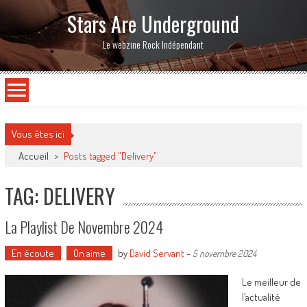
Stars Are Underground
Le webzine Rock Indépendant
Vous êtes ici
Accueil
>
Posts tagged "Delivery"
TAG: DELIVERY
La Playlist De Novembre 2024
En écoute
On aime
by
David Servant
-
5 novembre 2024
Le meilleur de
l’actualité