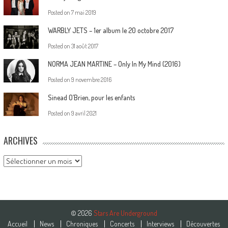
Posted on
7 mai 2019
WARBLY JETS – 1er album le 20 octobre 2017
Posted on
31 août 2017
NORMA JEAN MARTINE – Only In My Mind (2016)
Posted on
9 novembre 2016
Sinead O’Brien, pour les enfants
Posted on
9 avril 2021
ARCHIVES
Archives
© 2026
Stars Are Underground
Accueil
News
Chroniques
Concerts
Interviews
Découvertes