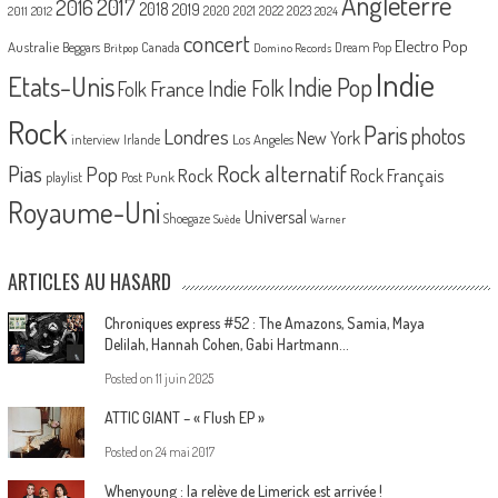
Angleterre
2017
2016
2018
2019
2020
2021
2022
2023
2011
2012
2024
concert
Electro Pop
Australie
Canada
Beggars
Dream Pop
Britpop
Domino Records
Indie
Etats-Unis
Indie Pop
France
Indie Folk
Folk
Rock
Paris
Londres
photos
New York
Los Angeles
interview
Irlande
Pias
Rock alternatif
Pop
Rock
Rock Français
playlist
Post Punk
Royaume-Uni
Universal
Shoegaze
Suède
Warner
ARTICLES AU HASARD
Chroniques express #52 : The Amazons, Samia, Maya
Delilah, Hannah Cohen, Gabi Hartmann…
Posted on
11 juin 2025
ATTIC GIANT – « Flush EP »
Posted on
24 mai 2017
Whenyoung : la relève de Limerick est arrivée !