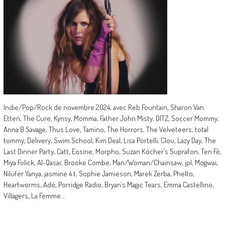
Indie/Pop/Rock de novembre 2024, avec Reb Fountain, Sharon Van
Etten, The Cure, Kynsy, Momma, Father John Misty, DITZ, Soccer Mommy,
Anna B Savage, Thus Love, Tamino, The Horrors, The Velveteers, total
tommy, Delivery, Swim School, Kim Deal, Lisa Portelli, Clou, Lazy Day, The
Last Dinner Party, Catt, Eosine, Morpho, Suzan Köcher’s Suprafon, Ten Fé,
Miya Folick, Al-Qasar, Brooke Combe, Man/Woman/Chainsaw, jpl, Mogwai,
Nilüfer Yanya, jasmine 4.t, Sophie Jamieson, Marek Zerba, Phelto,
Heartworms, Adé, Porridge Radio, Bryan’s Magic Tears, Emma Castellino,
Villagers, La Femme…