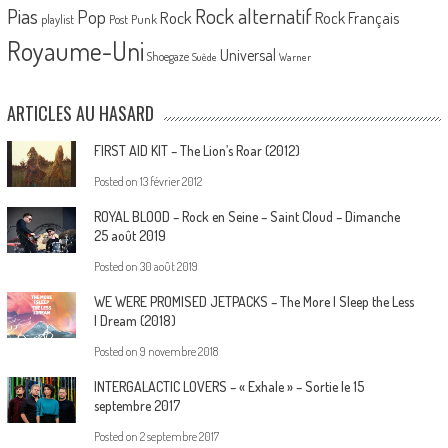
Pias
Rock alternatif
Pop
Rock
Rock Français
playlist
Post Punk
Royaume-Uni
Universal
Shoegaze
Suède
Warner
ARTICLES AU HASARD
FIRST AID KIT – The Lion’s Roar (2012)
Posted on
13 février 2012
ROYAL BLOOD – Rock en Seine – Saint Cloud – Dimanche
25 août 2019
Posted on
30 août 2019
WE WERE PROMISED JETPACKS – The More I Sleep the Less
I Dream (2018)
Posted on
9 novembre 2018
INTERGALACTIC LOVERS – « Exhale » – Sortie le 15
septembre 2017
Posted on
2 septembre 2017