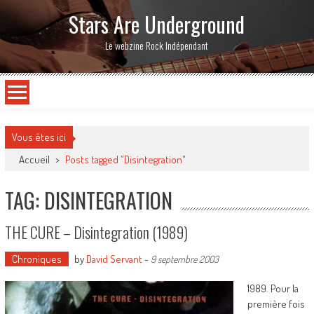
Stars Are Underground
Le webzine Rock Indépendant
Vous êtes ici
Accueil
>
Posts tagged "Disintegration"
TAG: DISINTEGRATION
THE CURE – Disintegration (1989)
Chroniques
by
David Servant
-
9 septembre 2003
1989. Pour la
première fois