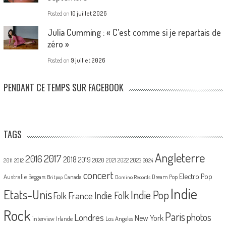
Posted on
10 juillet 2026
Julia Cumming : « C’est comme si je repartais de
zéro »
Posted on
9 juillet 2026
PENDANT CE TEMPS SUR FACEBOOK
TAGS
Angleterre
2017
2016
2018
2019
2020
2021
2022
2023
2011
2012
2024
concert
Electro Pop
Australie
Canada
Beggars
Dream Pop
Britpop
Domino Records
Indie
Etats-Unis
Indie Pop
France
Indie Folk
Folk
Rock
Paris
Londres
photos
New York
Los Angeles
interview
Irlande