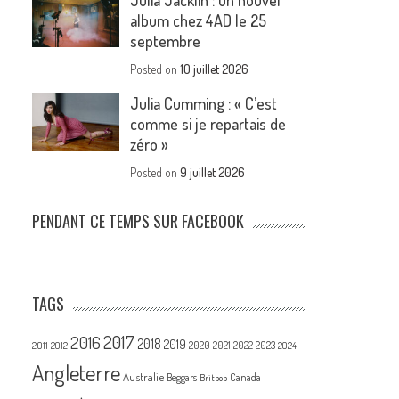
Julia Jacklin : un nouvel
album chez 4AD le 25
septembre
Posted on
10 juillet 2026
Julia Cumming : « C’est
comme si je repartais de
zéro »
Posted on
9 juillet 2026
PENDANT CE TEMPS SUR FACEBOOK
TAGS
2017
2016
2018
2019
2020
2021
2022
2023
2011
2012
2024
Angleterre
Australie
Canada
Beggars
Britpop