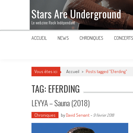
Stars Are Underground
Le webzine Rock Indépendant
ACCUEIL
NEWS
CHRONIQUES
CONCERT
Vous êtes ici
Accueil
>
Posts tagged "Eferding"
TAG: EFERDING
LEYYA – Sauna (2018)
Chroniques
by
David Servant
-
9 février 2018