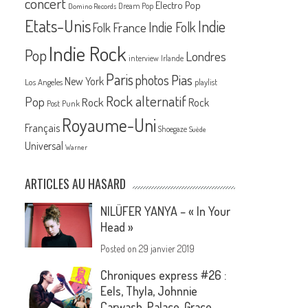
concert
Electro Pop
Dream Pop
Domino Records
Etats-Unis
Indie
France
Indie Folk
Folk
Indie Rock
Pop
Londres
interview
Irlande
Paris
Pias
photos
New York
Los Angeles
playlist
Rock alternatif
Pop
Rock
Rock
Post Punk
Royaume-Uni
Français
Shoegaze
Suède
Universal
Warner
ARTICLES AU HASARD
NILÜFER YANYA – « In Your
Head »
Posted on
29 janvier 2019
Chroniques express #26 :
Eels, Thyla, Johnnie
Carwash, Palace, Grace