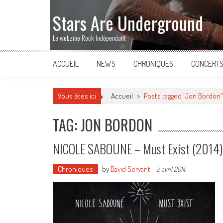
Stars Are Underground
Le webzine Rock Indépendant
ACCUEIL
NEWS
CHRONIQUES
CONCERT
Vous êtes ici
Accueil
>
Posts tagged "Jon Bordon"
TAG: JON BORDON
NICOLE SABOUNE – Must Exist (2014)
Chroniques
by
David Servant
-
2 avril 2014