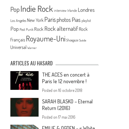
Indie Rock
Pop
Londres
interview
Irlande
Paris
Pias
photos
New York
Los Angeles
playlist
Rock alternatif
Pop
Rock
Rock
Post Punk
Royaume-Uni
Français
Shoegaze
Suède
Universal
Warner
ARTICLES AU HASARD
THE ACES en concert à
Paris le 12 novembre !
Posted on
16 octobre 2018
SARAH BLASKO – Eternal
Return (2016)
Posted on
17 mai 2016
EMILIE & OGDEN – « White