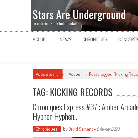
Stars Are Underground
Le webzine Rock Indépendant
ACCUEIL
NEWS
CHRONIQUES
CONCERT
Vous êtes ici
Accueil
>
Posts tagged "Kicking Rec
TAG: KICKING RECORDS
Chroniques Express #37 : Amber Arcade
Hyphen Hyphen…
Chroniques
by
David Servant
-
9 février 2023