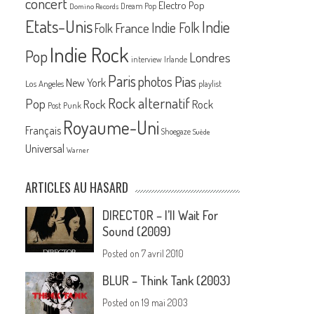
concert
Electro Pop
Dream Pop
Domino Records
Etats-Unis
Indie
France
Indie Folk
Folk
Indie Rock
Pop
Londres
interview
Irlande
Paris
Pias
photos
New York
Los Angeles
playlist
Rock alternatif
Pop
Rock
Rock
Post Punk
Royaume-Uni
Français
Shoegaze
Suède
Universal
Warner
ARTICLES AU HASARD
DIRECTOR – I’ll Wait For
Sound (2009)
Posted on
7 avril 2010
BLUR – Think Tank (2003)
Posted on
19 mai 2003