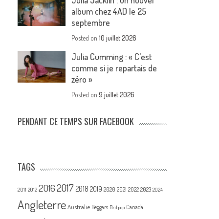
Julia Jacklin : un nouvel
album chez 4AD le 25
septembre
Posted on
10 juillet 2026
Julia Cumming : « C’est
comme si je repartais de
zéro »
Posted on
9 juillet 2026
PENDANT CE TEMPS SUR FACEBOOK
TAGS
2017
2016
2018
2019
2020
2021
2022
2023
2011
2012
2024
Angleterre
Australie
Canada
Beggars
Britpop