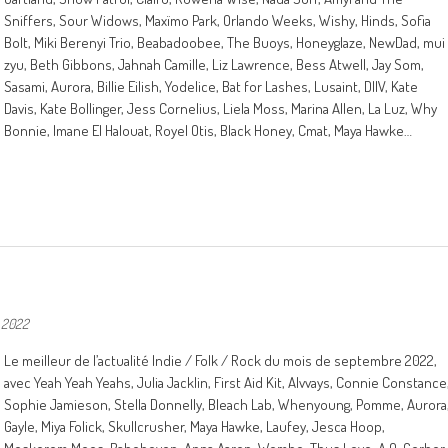
Sniffers, Sour Widows, Maxïmo Park, Orlando Weeks, Wishy, Hinds, Sofia
Bolt, Miki Berenyi Trio, Beabadoobee, The Buoys, Honeyglaze, NewDad, mui
zyu, Beth Gibbons, Jahnah Camille, Liz Lawrence, Bess Atwell, Jay Som,
Sasami, Aurora, Billie Eilish, Yodelice, Bat for Lashes, Lusaint, DIIV, Kate
Davis, Kate Bollinger, Jess Cornelius, Liela Moss, Marina Allen, La Luz, Why
Bonnie, Imane El Halouat, Royel Otis, Black Honey, Cmat, Maya Hawke…
 2022
Le meilleur de l’actualité Indie / Folk / Rock du mois de septembre 2022,
avec Yeah Yeah Yeahs, Julia Jacklin, First Aid Kit, Alvvays, Connie Constance
Sophie Jamieson, Stella Donnelly, Bleach Lab, Whenyoung, Pomme, Aurora
Gayle, Miya Folick, Skullcrusher, Maya Hawke, Laufey, Jesca Hoop,