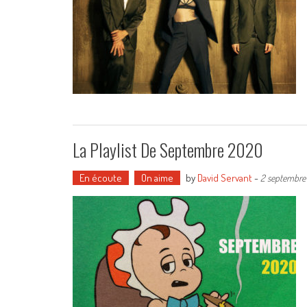
La Playlist De Septembre 2020
En écoute
On aime
by
David Servant
-
2 septembre