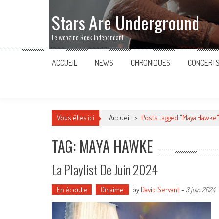
Stars Are Underground
Le webzine Rock Indépendant
ACCUEIL
NEWS
CHRONIQUES
CONCERT
Vous êtes ici
Accueil
>
Posts tagged "Maya Hawke"
TAG: MAYA HAWKE
La Playlist De Juin 2024
En écoute
On aime
by
David Servant
-
3 juin 2024