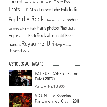
concert
Electro Pop
Dream Pop
Domino Records
Etats-Unis
Indie
France
Indie Folk
Folk
Indie Rock
Pop
Londres
interview
Irlande
Paris
Pias
photos
New York
Los Angeles
playlist
Rock alternatif
Pop
Rock
Rock
Post Punk
Royaume-Uni
Français
Shoegaze
Suède
Universal
Warner
ARTICLES AU HASARD
BAT FOR LASHES – Fur And
Gold (2007)
Posted on
17 juillet 2007
S.C.U.M. – Le Bataclan –
Paris, mercredi 6 avril 2011