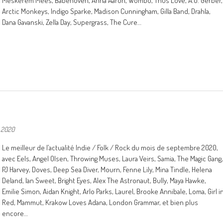
Meskerem Mees, Babehoven, Anna Aaron, Wombo, Thus Love, A.O. Gerber,
Arctic Monkeys, Indigo Sparke, Madison Cunningham, Gilla Band, Drahla,
Dana Gavanski, Zella Day, Supergrass, The Cure…
 2020
Le meilleur de l’actualité Indie / Folk / Rock du mois de septembre 2020,
avec Eels, Angel Olsen, Throwing Muses, Laura Veirs, Samia, The Magic Gang,
PJ Harvey, Doves, Deep Sea Diver, Mourn, Fenne Lily, Mina Tindle, Helena
Deland, Ian Sweet, Bright Eyes, Alex The Astronaut, Bully, Maya Hawke,
Emilie Simon, Aidan Knight, Arlo Parks, Laurel, Brooke Annibale, Loma, Girl i
Red, Mammut, Krakow Loves Adana, London Grammar, et bien plus
encore…