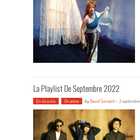
La Playlist De Septembre 2022
En écoute
On aime
by
David Servant
-
3 septembre