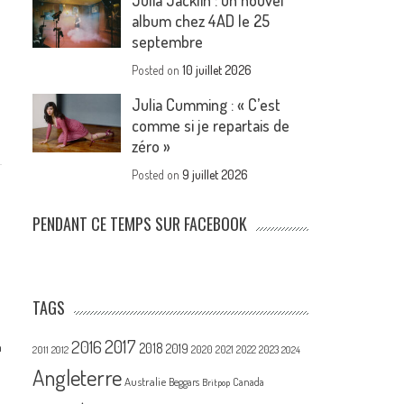
Julia Jacklin : un nouvel
album chez 4AD le 25
septembre
Posted on
10 juillet 2026
Julia Cumming : « C’est
comme si je repartais de
zéro »
Posted on
9 juillet 2026
PENDANT CE TEMPS SUR FACEBOOK
TAGS
2017
2016
n
2018
2019
2020
2021
2022
2023
2011
2012
2024
Angleterre
Australie
Canada
Beggars
Britpop