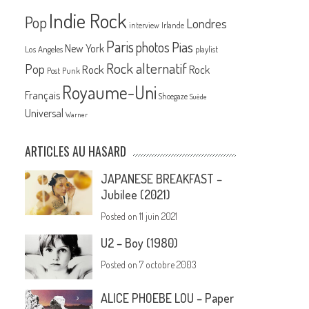
Indie Rock
Pop
Londres
interview
Irlande
Paris
Pias
photos
New York
Los Angeles
playlist
Rock alternatif
Pop
Rock
Rock
Post Punk
Royaume-Uni
Français
Shoegaze
Suède
Universal
Warner
ARTICLES AU HASARD
JAPANESE BREAKFAST –
Jubilee (2021)
Posted on
11 juin 2021
U2 – Boy (1980)
Posted on
7 octobre 2003
ALICE PHOEBE LOU – Paper