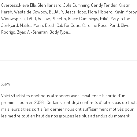
Overpass,Nieve Ella, Glen Hansard, Julia Cumming, Gently Tender, Kristin
Hersh, Westside Cowboy, BLUAI, Y, Jesca Hoop, Flora Hibberd, Kevin Morby
Widowspeak, TVOD, Willow, Placebo, Grace Cummings, Frikó, Mary in the
Junkyard, Matilda Mann, Death Cab For Cutie, Caroline Rose, Pond, Olivia
Rodrigo, Ziyad Al-Samman, Body Type…
r 2026
Voici 50 artistes dont nous attendons avec impatience la sortie d’un
premier album en 2026 ! Certains l’ont déjà confirmé, d’autres pas du tout,
mais leurs titres sortis l’an dernier nous ont suffisamment motivés pour
les mettre tout en haut de nos groupes les plus attendus du moment.