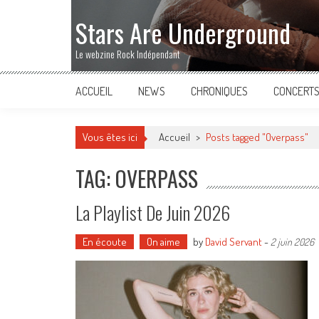
Stars Are Underground
Le webzine Rock Indépendant
ACCUEIL
NEWS
CHRONIQUES
CONCERT
Vous êtes ici
Accueil
>
Posts tagged "Overpass"
TAG: OVERPASS
La Playlist De Juin 2026
En écoute
On aime
by
David Servant
-
2 juin 2026