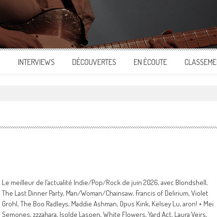
S
INTERVIEWS
DÉCOUVERTES
EN ÉCOUTE
CLASSEME
Le meilleur de l’actualité Indie/Pop/Rock de juin 2026, avec Blondshell,
The Last Dinner Party, Man/Woman/Chainsaw, Francis of Delirium, Violet
Grohl, The Boo Radleys, Maddie Ashman, Opus Kink, Kelsey Lu, aron! + Mei
Semones, zzzahara, Isolde Lasoen, White Flowers, Yard Act, Laura Veirs,