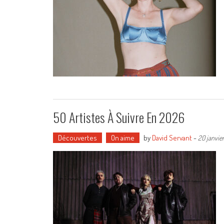
50 Artistes À Suivre En 2026
Découvertes
On aime
by
David Servant
-
20 janvie