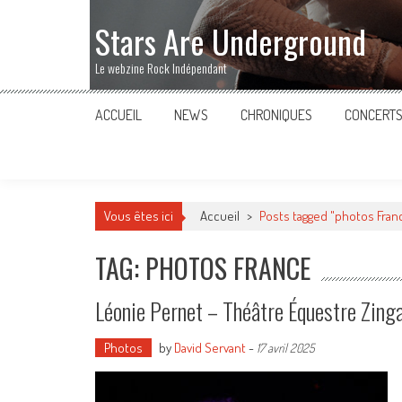
Stars Are Underground
Le webzine Rock Indépendant
ACCUEIL
NEWS
CHRONIQUES
CONCERT
Vous êtes ici
Accueil
>
Posts tagged "photos Fran
TAG: PHOTOS FRANCE
Léonie Pernet – Théâtre Équestre Zinga
Photos
by
David Servant
-
17 avril 2025