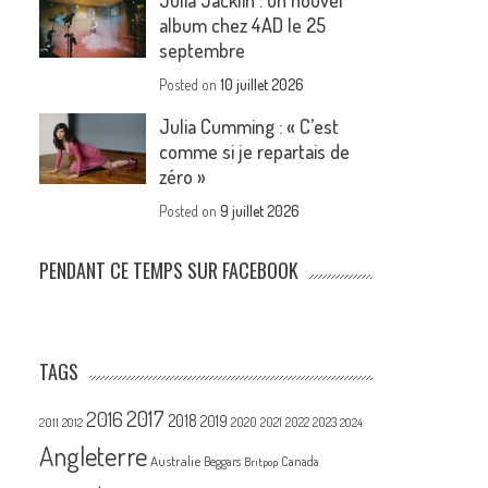
Julia Jacklin : un nouvel
album chez 4AD le 25
septembre
Posted on
10 juillet 2026
Julia Cumming : « C’est
comme si je repartais de
zéro »
Posted on
9 juillet 2026
PENDANT CE TEMPS SUR FACEBOOK
TAGS
2017
2016
2018
2019
2020
2021
2022
2023
2011
2012
2024
Angleterre
Australie
Canada
Beggars
Britpop