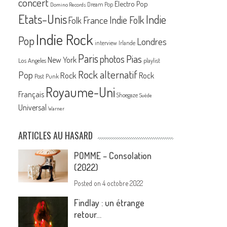
concert
Electro Pop
Dream Pop
Domino Records
Etats-Unis
Indie
France
Indie Folk
Folk
Indie Rock
Pop
Londres
interview
Irlande
Paris
Pias
photos
New York
Los Angeles
playlist
Rock alternatif
Pop
Rock
Rock
Post Punk
Royaume-Uni
Français
Shoegaze
Suède
Universal
Warner
ARTICLES AU HASARD
POMME – Consolation
(2022)
Posted on
4 octobre 2022
Findlay : un étrange
retour…