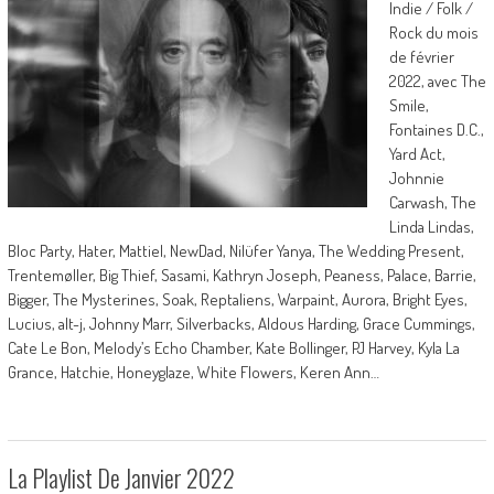
Indie / Folk /
Rock du mois
de février
2022, avec The
Smile,
Fontaines D.C.,
Yard Act,
Johnnie
Carwash, The
Linda Lindas,
Bloc Party, Hater, Mattiel, NewDad, Nilüfer Yanya, The Wedding Present,
Trentemøller, Big Thief, Sasami, Kathryn Joseph, Peaness, Palace, Barrie,
Bigger, The Mysterines, Soak, Reptaliens, Warpaint, Aurora, Bright Eyes,
Lucius, alt-j, Johnny Marr, Silverbacks, Aldous Harding, Grace Cummings,
Cate Le Bon, Melody’s Echo Chamber, Kate Bollinger, PJ Harvey, Kyla La
Grance, Hatchie, Honeyglaze, White Flowers, Keren Ann…
La Playlist De Janvier 2022