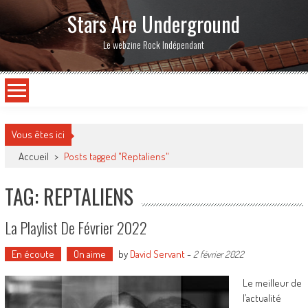
Stars Are Underground
Le webzine Rock Indépendant
Vous êtes ici
Accueil
>
Posts tagged "Reptaliens"
TAG: REPTALIENS
La Playlist De Février 2022
En écoute
On aime
by
David Servant
-
2 février 2022
Le meilleur de
l’actualité