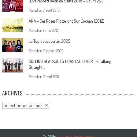
[Live report] Rock en Seine 2016 – Jours 2&3
Posted on
31 août 2016
AÑA – Ces Roses Flotteront Sur L’océan (2012)
Posted on
9 mai 2012
Le Top découvertes 2025
Posted on
15 janvier 2026
ROLLING BLACKOUTS COASTAL FEVER – « Talking
Straight »
Posted on
12 avril 2018
ARCHIVES
Archives
© 2026
Stars Are Underground