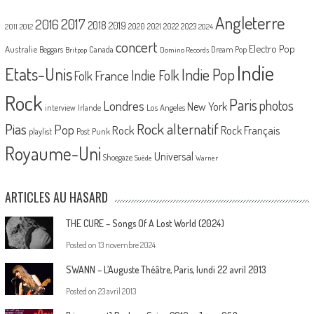
Angleterre
2017
2016
2018
2019
2020
2021
2022
2023
2011
2012
2024
concert
Electro Pop
Australie
Canada
Beggars
Dream Pop
Britpop
Domino Records
Indie
Etats-Unis
Indie Pop
France
Indie Folk
Folk
Rock
Paris
Londres
photos
New York
Los Angeles
interview
Irlande
Pias
Rock alternatif
Pop
Rock
Rock Français
playlist
Post Punk
Royaume-Uni
Universal
Shoegaze
Suède
Warner
ARTICLES AU HASARD
THE CURE – Songs Of A Lost World (2024)
Posted on
13 novembre 2024
SWANN – L’Auguste Théâtre, Paris, lundi 22 avril 2013
Posted on
23 avril 2013