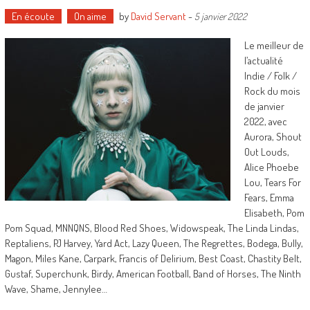
En écoute
On aime
by
David Servant
-
5 janvier 2022
Le meilleur de
l’actualité
Indie / Folk /
Rock du mois
de janvier
2022, avec
Aurora, Shout
Out Louds,
Alice Phoebe
Lou, Tears For
Fears, Emma
Elisabeth, Pom
Pom Squad, MNNQNS, Blood Red Shoes, Widowspeak, The Linda Lindas,
Reptaliens, PJ Harvey, Yard Act, Lazy Queen, The Regrettes, Bodega, Bully,
Magon, Miles Kane, Carpark, Francis of Delirium, Best Coast, Chastity Belt,
Gustaf, Superchunk, Birdy, American Football, Band of Horses, The Ninth
Wave, Shame, Jennylee…