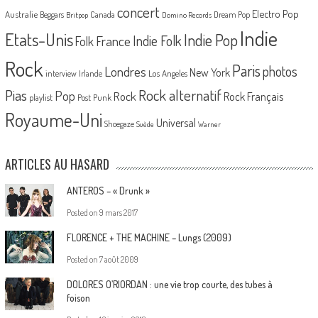
concert
Electro Pop
Australie
Canada
Beggars
Dream Pop
Britpop
Domino Records
Indie
Etats-Unis
Indie Pop
France
Indie Folk
Folk
Rock
Paris
Londres
photos
New York
Los Angeles
interview
Irlande
Pias
Rock alternatif
Pop
Rock
Rock Français
playlist
Post Punk
Royaume-Uni
Universal
Shoegaze
Suède
Warner
ARTICLES AU HASARD
ANTEROS – « Drunk »
Posted on
9 mars 2017
FLORENCE + THE MACHINE – Lungs (2009)
Posted on
7 août 2009
DOLORES O’RIORDAN : une vie trop courte, des tubes à
foison