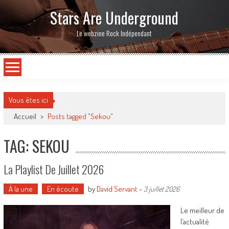
Stars Are Underground
Le webzine Rock Indépendant
Vous êtes ici
Accueil
>
Posts tagged "Sekou"
TAG: SEKOU
La Playlist De Juillet 2026
À la une
En écoute
by
David Servant
-
3 juillet 2026
Le meilleur de
l’actualité