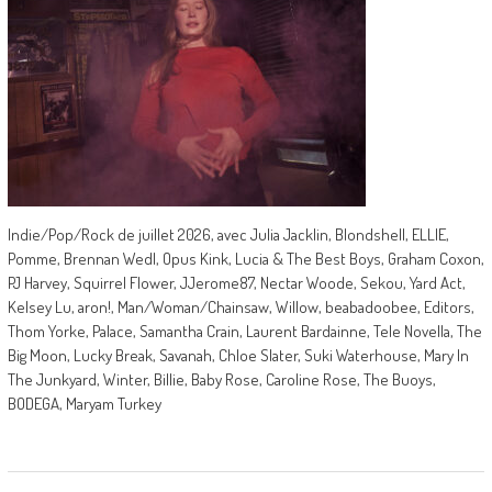
Indie/Pop/Rock de juillet 2026, avec Julia Jacklin, Blondshell, ELLIE,
Pomme, Brennan Wedl, Opus Kink, Lucia & The Best Boys, Graham Coxon,
PJ Harvey, Squirrel Flower, JJerome87, Nectar Woode, Sekou, Yard Act,
Kelsey Lu, aron!, Man/Woman/Chainsaw, Willow, beabadoobee, Editors,
Thom Yorke, Palace, Samantha Crain, Laurent Bardainne, Tele Novella, The
Big Moon, Lucky Break, Savanah, Chloe Slater, Suki Waterhouse, Mary In
The Junkyard, Winter, Billie, Baby Rose, Caroline Rose, The Buoys,
BODEGA, Maryam Turkey