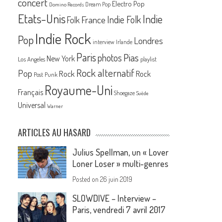
concert
Electro Pop
Dream Pop
Domino Records
Etats-Unis
Indie
France
Indie Folk
Folk
Indie Rock
Pop
Londres
interview
Irlande
Paris
Pias
photos
New York
Los Angeles
playlist
Rock alternatif
Pop
Rock
Rock
Post Punk
Royaume-Uni
Français
Shoegaze
Suède
Universal
Warner
ARTICLES AU HASARD
Julius Spellman, un « Lover
Loner Loser » multi-genres
Posted on
26 juin 2019
SLOWDIVE – Interview –
Paris, vendredi 7 avril 2017