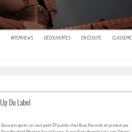
S
INTERVIEWS
DÉCOUVERTES
EN ÉCOUTE
CLASSEME
 Up Du Label
Deux ans après un seul petit EP publié chez Buzz Records et produit par
Dave Newfeld (Broken Social Scene, Super Furry Animals) et Leon Taheny