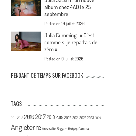
Julia Jacklin : un nouvel
album chez 4AD le 25
septembre
Posted on
10 juillet 2026
Julia Cumming : « C’est
comme si je repartais de
zéro »
Posted on
9 juillet 2026
PENDANT CE TEMPS SUR FACEBOOK
TAGS
2017
2016
2018
2019
2020
2021
2022
2023
2011
2012
2024
Angleterre
Australie
Canada
Beggars
Britpop