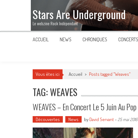
Stars Are Underground
Le webzine Rock Indépendant
ACCUEIL
NEWS
CHRONIQUES
CONCERT
Vous êtes ici
Accueil
>
Posts tagged "Weaves"
TAG: WEAVES
WEAVES – En Concert Le 5 Juin Au Pop
Découvertes
News
by
David Servant
-
25 mai 2016