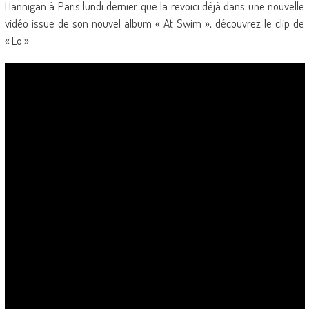
Hannigan à Paris lundi dernier que la revoici déjà dans une nouvelle
vidéo issue de son nouvel album « At Swim », découvrez le clip de
« Lo ».