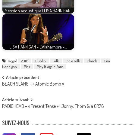
[Session acoustique] LISA HANNIGAN…
LISA HANNIGAN - L'Alahambra -…
Tagged
2016
Dublin
Folk
Indie Folk
Irlande
Lisa
Hannigan
Pias
Play It Again Sam
Post
Article précédent
BEACH SLANG – « Atomic Bomb »
navigation
Article suivant
RADIOHEAD – « Present Tense » : Jonny, Thom & a CR78
SUIVEZ-NOUS