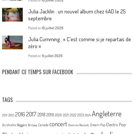
Posted on
16 juillet 2026
Julia Jacklin : un nouvel album chez 4AD le 25
septembre
Posted on
10 juillet 2026
Julia Cumming : « C’est comme si je repartais de
zéro »
Posted on
9 juillet 2026
PENDANT CE TEMPS SUR FACEBOOK
TAGS
Angleterre
2017
2016
2018
2019
2020
2021
2022
2023
2011
2012
2024
concert
Electro Pop
Australie
Canada
Beggars
Dream Pop
Britpop
Domino Records