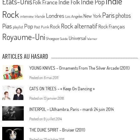
Indie
Etats-Unis
Indie Pop
France
Indie Folk
Folk
Rock
Paris
Londres
photos
New York
Los Angeles
interview
Irlande
Pias
Rock alternatif
Pop
Rock
Rock Français
playlist
Post Punk
Royaume-Uni
Universal
Shoegaze
Suède
Warner
ARTICLES AU HASARD
YOUNG KNIVES – Ornaments From The Silver Arcade (2011)
Posted on
6 mai 2011
CATS ON TREES – « Keep On Dancing »
Posted on
13 janvier 2018
INTERPOL – L’Alhambra, Paris – mardi 24 juin 2014
Posted on
9 juillet 2014
THE DUKE SPIRIT – Bruiser (2011)
Posted on
25 octobre 2011