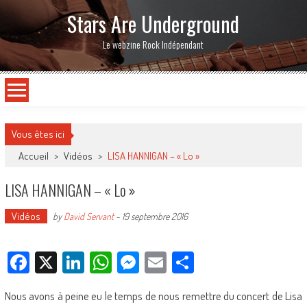
Stars Are Underground
Le webzine Rock Indépendant
Vous êtes ici
Accueil
>
Vidéos
>
LISA HANNIGAN – « Lo »
LISA HANNIGAN – « Lo »
Vidéos
by
David Servant
-
19 septembre 2016
Facebook
X
LinkedIn
WhatsApp
Messenger
Email
Partager
Nous avons à peine eu le temps de nous remettre du concert de Lisa