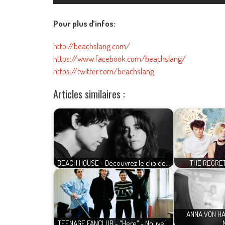
Pour plus d’infos:
http://beachslang.com/
https://www.facebook.com/beachslang/
https://twitter.com/beachslang
Articles similaires :
BEACH HOUSE - Découvrez le clip de…
THE REGRET
ANNA VON H
TEENAGE FANCLUB - "Here" - Nouvel…