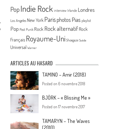
Indie Rock
Pop
Londres
interview
Irlande
Paris
Pias
photos
New York
Los Angeles
playlist
Rock alternatif
Pop
»
Rock
Rock
Post Punk
Royaume-Uni
Français
Shoegaze
Suède
Universal
Warner
ARTICLES AU HASARD
TAMINO – Amir (2018)
Posted on
6 novembre 2018
BJÖRK – « Blissing Me »
Posted on
17 novembre 2017
TAMARYN – The Waves
(2010)