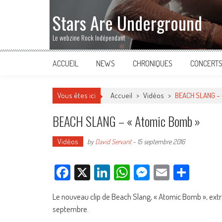
Stars Are Underground
Le webzine Rock Indépendant
ACCUEIL
NEWS
CHRONIQUES
CONCERT
Vous êtes ici
Accueil
>
Vidéos
>
BEACH SLANG – 
BEACH SLANG – « Atomic Bomb »
Vidéos
by
David Servant
-
15 septembre 2016
Facebook
X
LinkedIn
WhatsApp
Messenger
Email
Parta
Le nouveau clip de Beach Slang, « Atomic Bomb », extra
septembre.