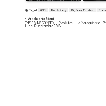
Tagged
2016
Beach Slang
Big Scary Monsters
Etats
Post
Article précédent
THE DIVINE COMEDY – [Pias Nites] – La Maroquinerie – Pa
Lundi 12 septembre 2016
navigation