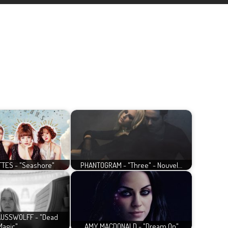
TES - "Seashore"
PHANTOGRAM - "Three" - Nouvel…
AUSSWOLFF - "Dead
Magic"…
AMY MACDONALD - "Dream On"