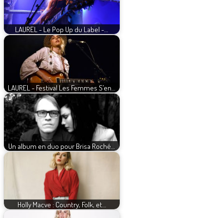
LAUREL - Le Pop Up du Label -…
LAUREL - Festival Les Femmes S’en…
Un album en duo pour Brisa Roché…
Holly Macve : Country, Folk, et…