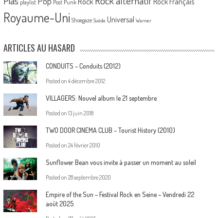
Pias
Rock alternatif
Pop
Rock
Rock Français
playlist
Post Punk
Royaume-Uni
Universal
Shoegaze
Suède
Warner
ARTICLES AU HASARD
CONDUITS – Conduits (2012)
Posted on
4 décembre 2012
VILLAGERS: Nouvel album le 21 septembre
Posted on
13 juin 2018
TWO DOOR CINEMA CLUB – Tourist History (2010)
Posted on
24 février 2010
Sunflower Bean vous invite à passer un moment au soleil
Posted on
28 septembre 2020
Empire of the Sun – Festival Rock en Seine – Vendredi 22
août 2025