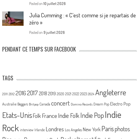
Posted on
10 juillet 2026
Julia Cumming : « C’est comme si je repartais de
zéro »
Posted on
9 juillet 2026
PENDANT CE TEMPS SUR FACEBOOK
TAGS
Angleterre
2017
2016
2018
2019
2020
2021
2022
2023
2011
2012
2024
concert
Electro Pop
Australie
Canada
Beggars
Dream Pop
Britpop
Domino Records
Indie
Etats-Unis
Indie Pop
France
Indie Folk
Folk
Rock
Paris
Londres
photos
New York
Los Angeles
interview
Irlande