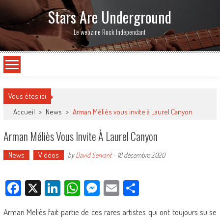
Stars Are Underground
Le webzine Rock Indépendant
Vous êtes ici
Accueil
>
News
>
Arman Méliès vous invite à Laurel Canyon
Arman Méliès Vous Invite À Laurel Canyon
News
Vidéos
by
David Servant
-
18 décembre 2020
Facebook
X
LinkedIn
WhatsApp
Messenger
Email
Partager
Arman Meliès fait partie de ces rares artistes qui ont toujours su se