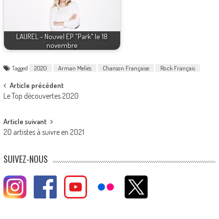
LAUREL - Nouvel EP "Park" le 18
novembre
Tagged
2020
Arman Meliès
Chanson Française
Rock Français
Post
Article précédent
Le Top découvertes 2020
navigation
Article suivant
20 artistes à suivre en 2021
SUIVEZ-NOUS