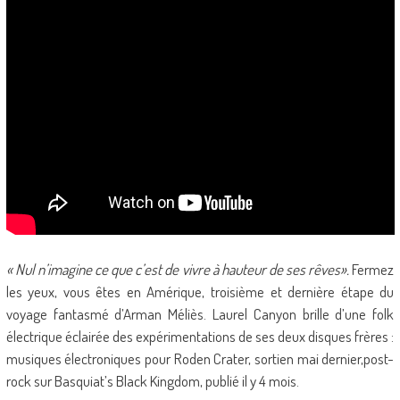
« Nul n’imagine ce que c’est de vivre à hauteur de ses rêves».
Fermez
les yeux, vous êtes en Amérique, troisième et dernière étape du
voyage fantasmé d’Arman Méliès. Laurel Canyon brille d’une folk
électrique éclairée des expérimentations de ses deux disques frères :
musiques électroniques pour Roden Crater, sortien mai dernier,post-
rock sur Basquiat’s Black Kingdom, publié il y 4 mois.