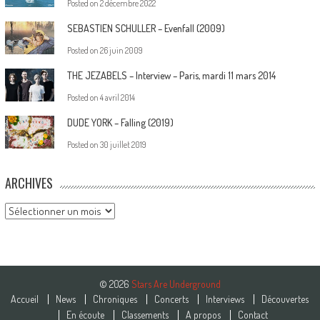
Posted on
2 décembre 2022
SEBASTIEN SCHULLER – Evenfall (2009)
Posted on
26 juin 2009
THE JEZABELS – Interview – Paris, mardi 11 mars 2014
Posted on
4 avril 2014
DUDE YORK – Falling (2019)
Posted on
30 juillet 2019
ARCHIVES
Archives
© 2026
Stars Are Underground
Accueil
News
Chroniques
Concerts
Interviews
Découvertes
En écoute
Classements
A propos
Contact