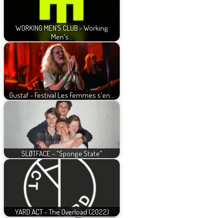
WORKING MEN’S CLUB - Working
Men's…
Gustaf - Festival Les Femmes s'en…
SLØTFACE - "Sponge State"
YARD ACT - The Overload (2022)