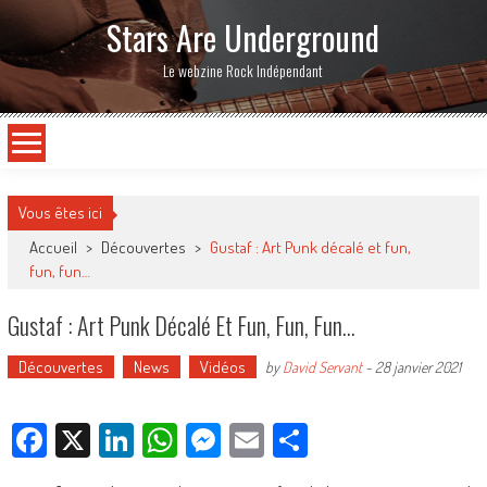
Stars Are Underground
Le webzine Rock Indépendant
Vous êtes ici
Accueil
>
Découvertes
>
Gustaf : Art Punk décalé et fun,
fun, fun…
Gustaf : Art Punk Décalé Et Fun, Fun, Fun…
Découvertes
News
Vidéos
by
David Servant
-
28 janvier 2021
Facebook
X
LinkedIn
WhatsApp
Messenger
Email
Partager