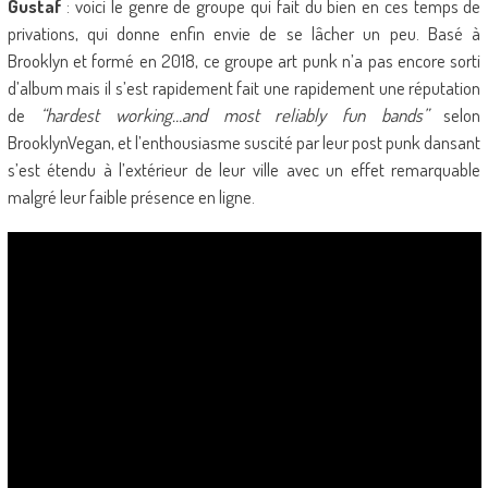
Gustaf
: voici le genre de groupe qui fait du bien en ces temps de
privations, qui donne enfin envie de se lâcher un peu. Basé à
Brooklyn et formé en 2018, ce groupe art punk n’a pas encore sorti
d’album mais il s’est rapidement fait une rapidement une réputation
de
“hardest working…and most reliably fun bands”
selon
BrooklynVegan, et l’enthousiasme suscité par leur post punk dansant
s’est étendu à l’extérieur de leur ville avec un effet remarquable
malgré leur faible présence en ligne.