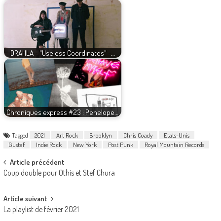
DRAHLA - "Useless Coordinates" -…
Chroniques express #23 : Penelope…
Tagged
2021
Art Rock
Brooklyn
Chris Coady
Etats-Unis
Gustaf
Indie Rock
New York
Post Punk
Royal Mountain Records
Post
Article précédent
Coup double pour Othis et Stef Chura
navigation
Article suivant
La playlist de février 2021