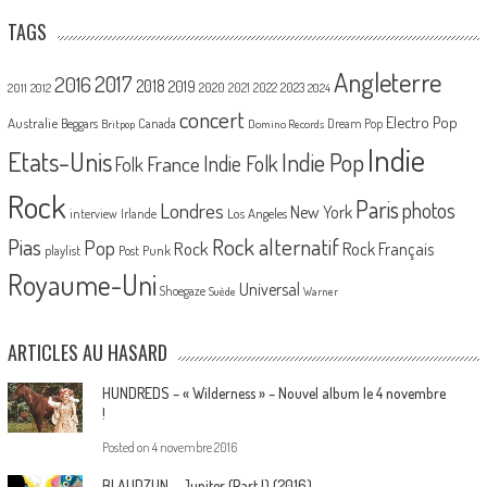
TAGS
Angleterre
2017
2016
2018
2019
2020
2021
2022
2023
2011
2012
2024
concert
Electro Pop
Australie
Canada
Beggars
Dream Pop
Britpop
Domino Records
Indie
Etats-Unis
Indie Pop
France
Indie Folk
Folk
Rock
Paris
Londres
photos
New York
Los Angeles
interview
Irlande
Pias
Rock alternatif
Pop
Rock
Rock Français
playlist
Post Punk
Royaume-Uni
Universal
Shoegaze
Suède
Warner
ARTICLES AU HASARD
HUNDREDS – « Wilderness » – Nouvel album le 4 novembre
!
Posted on
4 novembre 2016
BLAUDZUN – Jupiter (Part I) (2016)