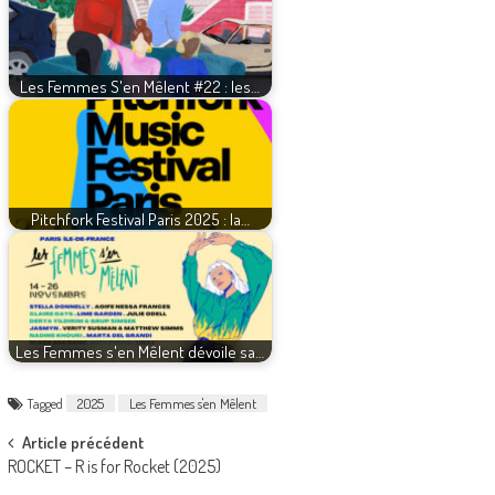
Les Femmes S'en Mêlent #22 : les…
Pitchfork Festival Paris 2025 : la…
Les Femmes s'en Mêlent dévoile sa…
Tagged
2025
Les Femmes s'en Mêlent
Post
Article précédent
ROCKET – R is for Rocket (2025)
navigation