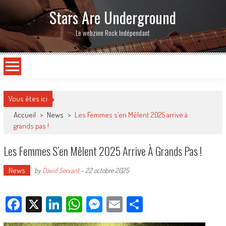
Stars Are Underground
Le webzine Rock Indépendant
Vous êtes ici
Accueil
>
News
>
Les Femmes s’en Mêlent 2025 arrive à
grands pas !
Les Femmes S’en Mêlent 2025 Arrive À Grands Pas !
News
by
David Servant
-
22 octobre 2025
Facebook
X
LinkedIn
WhatsApp
Messenger
Email
Partager