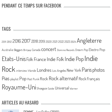
PENDANT CE TEMPS SUR FACEBOOK
TAGS
Angleterre
2017
2016
2018
2019
2020
2021
2022
2023
2011
2012
2024
concert
Electro Pop
Australie
Canada
Beggars
Dream Pop
Britpop
Domino Records
Indie
Etats-Unis
Indie Pop
France
Indie Folk
Folk
Rock
Paris
Londres
photos
New York
Los Angeles
interview
Irlande
Pias
Rock alternatif
Pop
Rock
Rock Français
playlist
Post Punk
Royaume-Uni
Universal
Shoegaze
Suède
Warner
ARTICLES AU HASARD
POMME – Les Failles (2019)