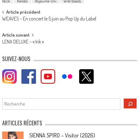
Rock
Kendal
Royaume-Uni
Wild Beasts
Post
Article précédent
WEAVES – En concert le 5 juin au Pop Up du Label
navigation
Article suivant
LENA DELUXE – « Ink »
SUIVEZ-NOUS
Rechercher
ARTICLES RÉCENTS
SIENNA SPIRO – Visitor (2026)