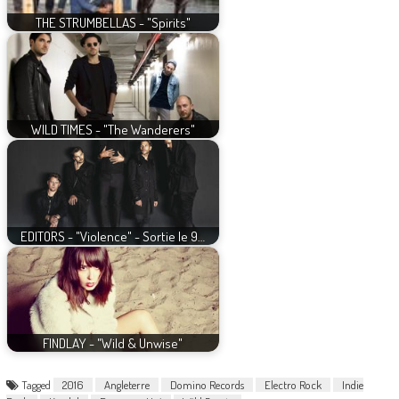
THE STRUMBELLAS - "Spirits"
WILD TIMES - "The Wanderers"
EDITORS - "Violence" - Sortie le 9…
FINDLAY - "Wild & Unwise"
Tagged
2016
Angleterre
Domino Records
Electro Rock
Indie