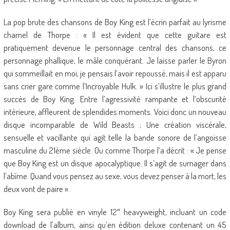
La pop brute des chansons de Boy King est l’écrin parfait au lyrisme
charnel de Thorpe : « Il est évident que cette guitare est
pratiquement devenue le personnage central des chansons, ce
personnage phallique, le mâle conquérant. Je laisse parler le Byron
qui sommeillait en moi, je pensais l’avoir repoussé, mais il est apparu
sans crier gare comme l’Incroyable Hulk. » Ici s’illustre le plus grand
succès de Boy King. Entre l’agressivité rampante et l’obscurité
intérieure, affleurent de splendides moments. Voici donc un nouveau
disque incomparable de Wild Beasts ; Une création viscérale,
sensuelle et vacillante qui agit telle la bande sonore de l’angoisse
masculine du 21ème siècle. Ou comme Thorpe l’a décrit : « Je pense
que Boy King est un disque apocalyptique. Il s’agit de surnager dans
l’abîme. Quand vous pensez au sexe, vous devez penser à la mort, les
deux vont de paire ».
Boy King sera publié en vinyle 12″ heavyweight, incluant un code
download de l’album, ainsi qu’en édition deluxe contenant un 45