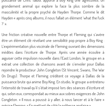
puissante de Chris Talbot apporte à Boy King une agressivité, un
grondement animal qui explore la face la plus sombre de la
masculinité et la propre psyché de Hayden Thorpe. Comme le dit
Hayden « après cinq albums, il nous fallait un élément ‘what the fuck
?’ ».
Une friction créative nouvelle entre Thorpe et Fleming qui s’avère
être un élément clé révélant une sensibilité pop propre à Boy King :
L’expérimentation plus viscérale de Fleming ouvrant des dimensions
inédites dans l’écriture de Thorpe. Après une année écoulée à
aiguiser cette impulsion nouvelle dans l’East London, le groupe en a
extrait une collection de chansons avant de s’envoler pour Dallas
rejoindre le producteur John Congleton (St Vincent, Swans, The War
On Drugs). Thorpe et Fleming créditent ce voyage à Dallas de la
puissance brute qui anime Boy King. En studio, le groupe a entretenu
l’intensité de travail qu’il s’était imposé lors des séances d’écriture et
qui, selon eux, correspondait au mieux aux sobres exigences de John
Congleton. « Il nous a poussé à y aller, à nous lancer et à le faire »
précise Fleming. « En mettant de côté la politesse anglaise ».