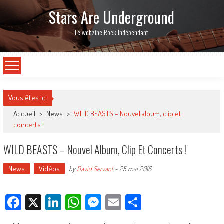
Stars Are Underground
Le webzine Rock Indépendant
Vous êtes ici
Accueil
>
News
>
WILD BEASTS – Nouvel album, clip et
concerts !
WILD BEASTS – Nouvel Album, Clip Et Concerts !
News
Vidéos
by
David Servant
-
25 mai 2016
Facebook
X
LinkedIn
WhatsApp
Messenger
Email
Partager