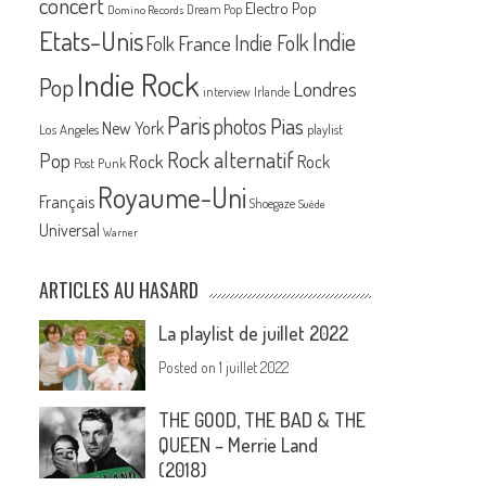
concert
Electro Pop
Dream Pop
Domino Records
Etats-Unis
Indie
France
Indie Folk
Folk
Indie Rock
Pop
Londres
interview
Irlande
Paris
Pias
photos
New York
Los Angeles
playlist
Rock alternatif
Pop
Rock
Rock
Post Punk
Royaume-Uni
Français
Shoegaze
Suède
Universal
Warner
ARTICLES AU HASARD
La playlist de juillet 2022
Posted on
1 juillet 2022
THE GOOD, THE BAD & THE
QUEEN – Merrie Land
(2018)