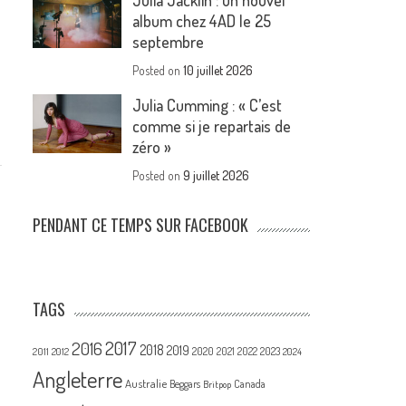
Julia Jacklin : un nouvel
album chez 4AD le 25
septembre
Posted on
10 juillet 2026
Julia Cumming : « C’est
comme si je repartais de
zéro »
Posted on
9 juillet 2026
PENDANT CE TEMPS SUR FACEBOOK
TAGS
2017
2016
2018
2019
2020
2021
2022
2023
2011
2012
2024
Angleterre
Australie
Canada
Beggars
Britpop