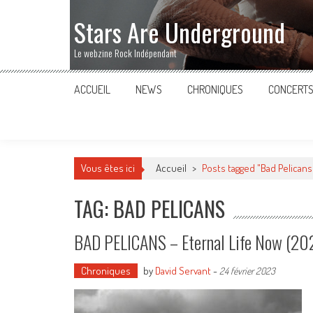
Stars Are Underground
Le webzine Rock Indépendant
ACCUEIL
NEWS
CHRONIQUES
CONCERT
Vous êtes ici
Accueil
>
Posts tagged "Bad Pelicans
TAG: BAD PELICANS
BAD PELICANS – Eternal Life Now (20
Chroniques
by
David Servant
-
24 février 2023