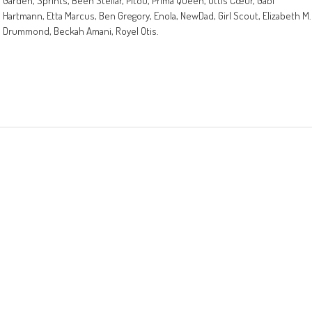
Garden, Sprints, Been Stellar, Pitou, Prima Queen, Ottis Cœur, Gabi
Hartmann, Etta Marcus, Ben Gregory, Enola, NewDad, Girl Scout, Elizabeth M.
Drummond, Beckah Amani, Royel Otis.