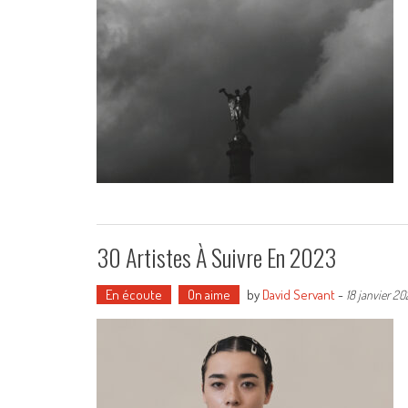
30 Artistes À Suivre En 2023
En écoute
On aime
by
David Servant
-
18 janvier 2