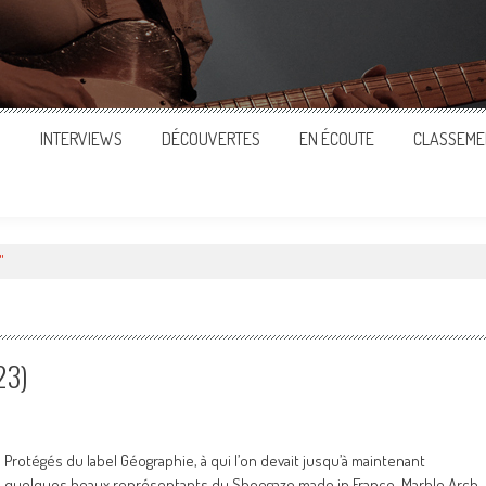
S
INTERVIEWS
DÉCOUVERTES
EN ÉCOUTE
CLASSEME
"
23)
Protégés du label Géographie, à qui l’on devait jusqu’à maintenant
quelques beaux représentants du Shoegaze made in France, Marble Arch