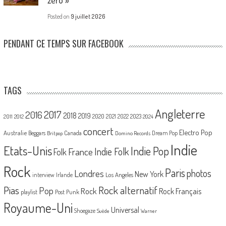
Posted on
9 juillet 2026
PENDANT CE TEMPS SUR FACEBOOK
TAGS
Angleterre
2017
2016
2018
2019
2020
2021
2022
2023
2011
2012
2024
concert
Electro Pop
Australie
Canada
Beggars
Dream Pop
Britpop
Domino Records
Indie
Etats-Unis
Indie Pop
France
Indie Folk
Folk
Rock
Paris
Londres
photos
New York
Los Angeles
interview
Irlande
Pias
Rock alternatif
Pop
Rock
Rock Français
playlist
Post Punk
Royaume-Uni
Universal
Shoegaze
Suède
Warner