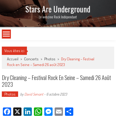
Stars Are Underground
Le webzine Rock Indépendant
Vous êtes ici
Accueil
>
Concerts
>
Photos
>
Dry Cleaning – Festival
Rock en Seine – Samedi 26 août 2023
Dry Cleaning – Festival Rock En Seine – Samedi 26 Août
2023
Photos
by
David Servant
-
6 octobre 2023
Facebook
X
LinkedIn
WhatsApp
Messenger
Email
Partager