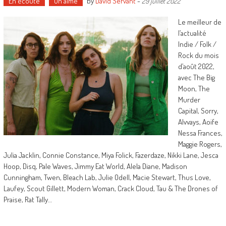
En écoute
On aime
by
David Servant
-
29 juillet 2022
Le meilleur de
l’actualité
Indie / Folk /
Rock du mois
d’août 2022,
avec The Big
Moon, The
Murder
Capital, Sorry,
Alvvays, Aoife
Nessa Frances,
Maggie Rogers,
Julia Jacklin, Connie Constance, Miya Folick, Fazerdaze, Nikki Lane, Jesca
Hoop, Disq, Pale Waves, Jimmy Eat World, Alela Diane, Madison
Cunningham, Twen, Bleach Lab, Julie Odell, Macie Stewart, Thus Love,
Laufey, Scout Gillett, Modern Woman, Crack Cloud, Tau & The Drones of
Praise, Rat Tally…