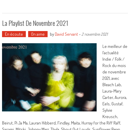
La Playlist De Novembre 2021
En écoute
On aime
by
David Servant
-
2 novembre 2021
Le meilleur de
l’actualité
Indie / Folk /
Rock du mois
de novembre
2021, avec
Bleach Lab,
Laura-Mary
Carter, Aurora,
Eels, Gustaf,
Sylvie
Kreusch,
Beirut, Pi Ja Ma, Lauran Hibberd, Findlay, Maita, Hurray for the Riff Raff,
Sasami, Mitski, Johnny Marr, Thyla, Shout Out Louds, Sunflower Bean,