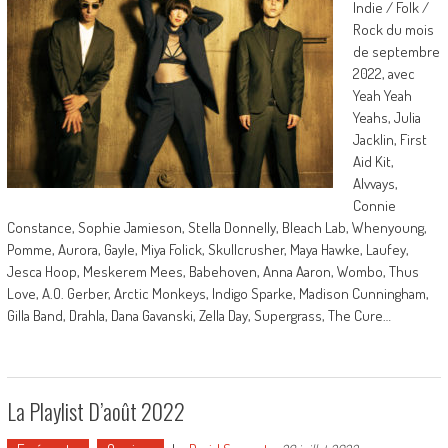
Indie / Folk /
Rock du mois
de septembre
2022, avec
Yeah Yeah
Yeahs, Julia
Jacklin, First
Aid Kit,
Alvvays,
Connie
Constance, Sophie Jamieson, Stella Donnelly, Bleach Lab, Whenyoung,
Pomme, Aurora, Gayle, Miya Folick, Skullcrusher, Maya Hawke, Laufey,
Jesca Hoop, Meskerem Mees, Babehoven, Anna Aaron, Wombo, Thus
Love, A.O. Gerber, Arctic Monkeys, Indigo Sparke, Madison Cunningham,
Gilla Band, Drahla, Dana Gavanski, Zella Day, Supergrass, The Cure…
La Playlist D’août 2022