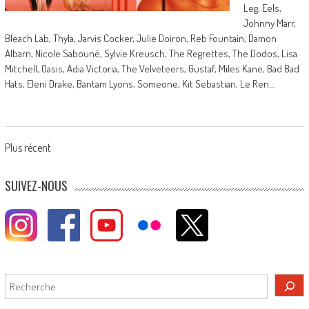
Leg, Eels,
Johnny Marr,
Bleach Lab, Thyla, Jarvis Cocker, Julie Doiron, Reb Fountain, Damon
Albarn, Nicole Sabouné, Sylvie Kreusch, The Regrettes, The Dodos, Lisa
Mitchell, Oasis, Adia Victoria, The Velveteers, Gustaf, Miles Kane, Bad Bad
Hats, Eleni Drake, Bantam Lyons, Someone, Kit Sebastian, Le Ren…
Posts
Plus récent
navigation
SUIVEZ-NOUS
Rechercher