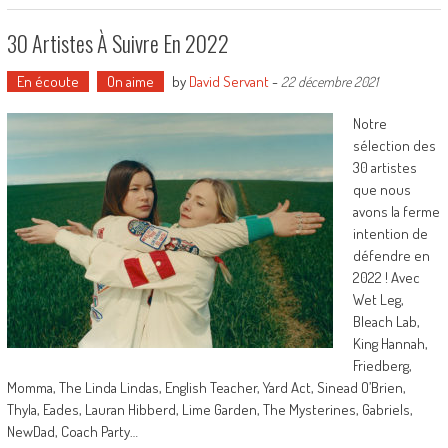
30 Artistes À Suivre En 2022
En écoute
On aime
by
David Servant
-
22 décembre 2021
Notre
sélection des
30 artistes
que nous
avons la ferme
intention de
défendre en
2022 ! Avec
Wet Leg,
Bleach Lab,
King Hannah,
Friedberg,
Momma, The Linda Lindas, English Teacher, Yard Act, Sinead O’Brien,
Thyla, Eades, Lauran Hibberd, Lime Garden, The Mysterines, Gabriels,
NewDad, Coach Party…