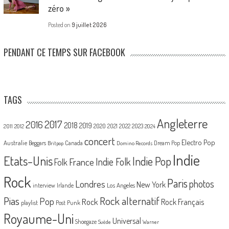
zéro »
Posted on
9 juillet 2026
PENDANT CE TEMPS SUR FACEBOOK
TAGS
Angleterre
2017
2016
2018
2019
2020
2021
2022
2023
2011
2012
2024
concert
Electro Pop
Australie
Canada
Beggars
Dream Pop
Britpop
Domino Records
Indie
Etats-Unis
Indie Pop
France
Indie Folk
Folk
Rock
Paris
Londres
photos
New York
Los Angeles
interview
Irlande
Pias
Rock alternatif
Pop
Rock
Rock Français
playlist
Post Punk
Royaume-Uni
Universal
Shoegaze
Suède
Warner