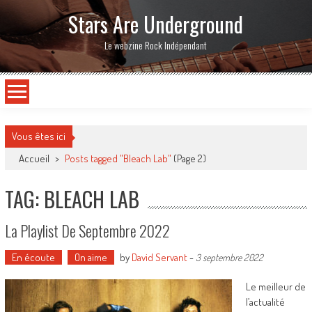
Stars Are Underground
Le webzine Rock Indépendant
Vous êtes ici
Accueil
>
Posts tagged "Bleach Lab"
(Page 2)
TAG: BLEACH LAB
La Playlist De Septembre 2022
En écoute
On aime
by
David Servant
-
3 septembre 2022
Le meilleur de
l’actualité