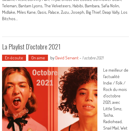
Teleman, Bantam Lyons, The Velveteers, Habibi, Bambara, Safia Nolin,
Midlake, Miles Kane, Oasis, Palace, Zuzu, Joseph, Big Thief, Deap Vally, Los
Bitchos…
La Playlist D’octobre 2021
En écoute
On aime
by
David Servant
-
1 octobre 2021
Le meilleur de
l’actualité
Indie / Folk /
Rock du mois
d’octobre
2021, avec
Little Simz,
Tasha,
Radiohead,
Snail Mail, Wet