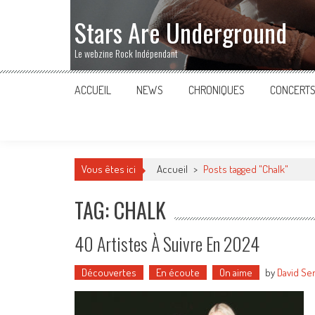
Stars Are Underground
Le webzine Rock Indépendant
ACCUEIL
NEWS
CHRONIQUES
CONCERT
Vous êtes ici
Accueil
>
Posts tagged "Chalk"
TAG: CHALK
40 Artistes À Suivre En 2024
Découvertes
En écoute
On aime
by
David Se