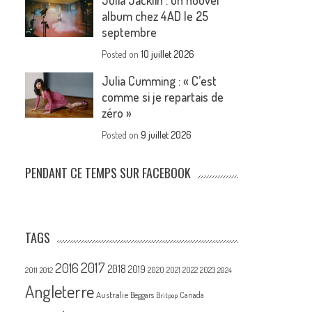
Julia Jacklin : un nouvel
album chez 4AD le 25
septembre
Posted on
10 juillet 2026
Julia Cumming : « C’est
comme si je repartais de
zéro »
Posted on
9 juillet 2026
PENDANT CE TEMPS SUR FACEBOOK
TAGS
2017
2016
2018
2019
2020
2021
2022
2023
2011
2012
2024
Angleterre
Australie
Canada
Beggars
Britpop