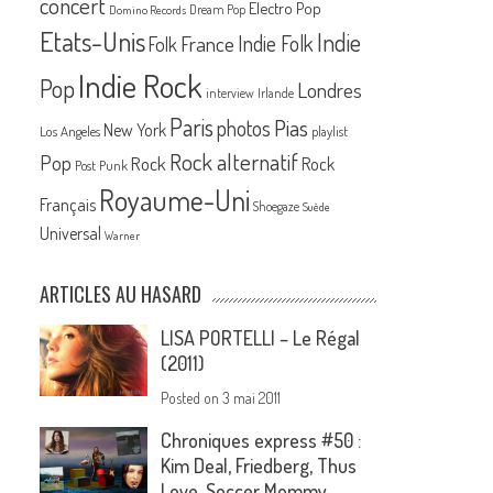
concert
Electro Pop
Dream Pop
Domino Records
Etats-Unis
Indie
France
Indie Folk
Folk
Indie Rock
Pop
Londres
interview
Irlande
Paris
Pias
photos
New York
Los Angeles
playlist
Rock alternatif
Pop
Rock
Rock
Post Punk
Royaume-Uni
Français
Shoegaze
Suède
Universal
Warner
ARTICLES AU HASARD
LISA PORTELLI – Le Régal
(2011)
Posted on
3 mai 2011
Chroniques express #50 :
Kim Deal, Friedberg, Thus
Love, Soccer Mommy,