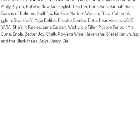
Molly Payton, HotWax, NewDad, English Teacher, Opus Kink, Hannah Grae,
Francis of Delirium, Spill Tab, Pacifica, Modern Woman, Thala, L’objectif,
gglum, Brockhoff, Maya Delilah, Brooke Combe, Britti, Heartworms, UCHE
YARA, She’s In Parties, Lime Garden, Wishy, Lip Filler, Picture Parlour, Mia
June, Enola, Better Joy, Chalk, Rowena Wise, Hevenshe, Gretel Hänlyn, Izzy
and the Black trees, Aziya, Deary, Ciel.