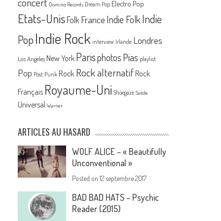
concert
Electro Pop
Dream Pop
Domino Records
Etats-Unis
Indie
France
Indie Folk
Folk
Indie Rock
Pop
Londres
interview
Irlande
Paris
Pias
photos
New York
Los Angeles
playlist
Rock alternatif
Pop
Rock
Rock
Post Punk
Royaume-Uni
Français
Shoegaze
Suède
Universal
Warner
ARTICLES AU HASARD
WOLF ALICE – « Beautifully
Unconventional »
Posted on
12 septembre 2017
BAD BAD HATS – Psychic
Reader (2015)