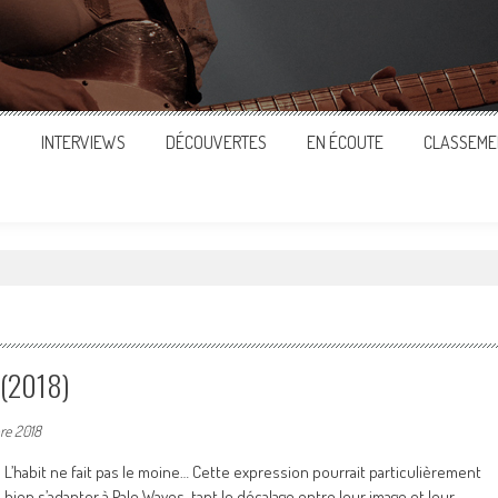
S
INTERVIEWS
DÉCOUVERTES
EN ÉCOUTE
CLASSEME
 (2018)
re 2018
L’habit ne fait pas le moine… Cette expression pourrait particulièrement
bien s’adapter à Pale Waves, tant le décalage entre leur image et leur