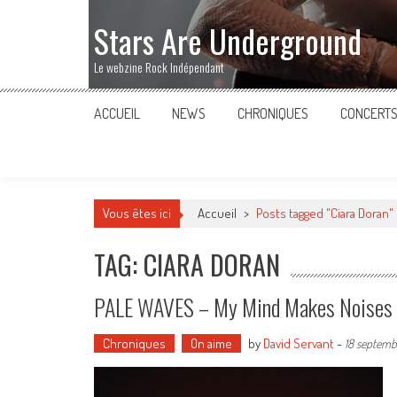
Stars Are Underground
Le webzine Rock Indépendant
ACCUEIL
NEWS
CHRONIQUES
CONCERT
Vous êtes ici
Accueil
>
Posts tagged "Ciara Doran"
TAG: CIARA DORAN
PALE WAVES – My Mind Makes Noises
Chroniques
On aime
by
David Servant
-
18 septemb