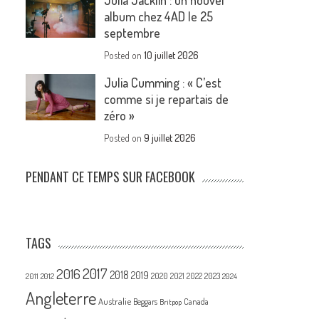
Julia Jacklin : un nouvel
album chez 4AD le 25
septembre
Posted on
10 juillet 2026
Julia Cumming : « C’est
comme si je repartais de
zéro »
Posted on
9 juillet 2026
PENDANT CE TEMPS SUR FACEBOOK
TAGS
2017
2016
2018
2019
2020
2021
2022
2023
2011
2012
2024
Angleterre
Australie
Canada
Beggars
Britpop