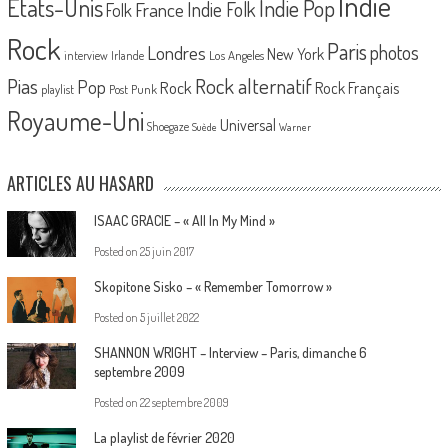
Indie
Etats-Unis
Indie Pop
France
Indie Folk
Folk
Rock
Paris
Londres
photos
New York
Los Angeles
interview
Irlande
Pias
Rock alternatif
Pop
Rock
Rock Français
playlist
Post Punk
Royaume-Uni
Universal
Shoegaze
Suède
Warner
ARTICLES AU HASARD
ISAAC GRACIE – « All In My Mind »
Posted on
25 juin 2017
Skopitone Sisko – « Remember Tomorrow »
Posted on
5 juillet 2022
SHANNON WRIGHT – Interview – Paris, dimanche 6
septembre 2009
Posted on
22 septembre 2009
La playlist de février 2020