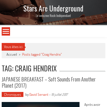
Stars Are Underground
Le webzine Rock Indépendant
Vous êtes ici
Accueil
>
Posts tagged "Craig Hendrix"
TAG: CRAIG HENDRIX
JAPANESE BREAKFAST – Soft Sounds From Another
Planet (2017)
Chroniques
by
David Servant
-
19 juillet 2017
Après avoir