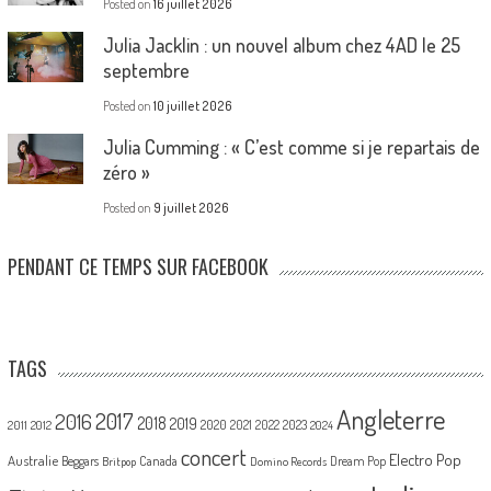
Posted on
16 juillet 2026
Julia Jacklin : un nouvel album chez 4AD le 25
septembre
Posted on
10 juillet 2026
Julia Cumming : « C’est comme si je repartais de
zéro »
Posted on
9 juillet 2026
PENDANT CE TEMPS SUR FACEBOOK
TAGS
Angleterre
2017
2016
2018
2019
2020
2021
2022
2023
2011
2012
2024
concert
Electro Pop
Australie
Canada
Beggars
Dream Pop
Britpop
Domino Records