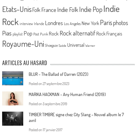
Indie
Etats-Unis
Indie Pop
France
Indie Folk
Folk
Rock
Paris
Londres
photos
New York
Los Angeles
interview
Irlande
Pias
Rock alternatif
Pop
Rock
Rock Français
playlist
Post Punk
Royaume-Uni
Universal
Shoegaze
Suède
Warner
ARTICLES AU HASARD
BLUR – The Ballad of Darren (2023)
Posted on
27 septembre 2023
MARIKA HACKMAN – Any Human Friend (2019)
Posted on
5 septembre 2019
TIMBER TIMBRE signe chez City Slang – Nouvel album le 7
avril
Posted on
17 janvier 2017