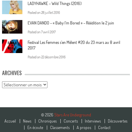
LADYHAWKE – Wild Things (2016)
Posted on
28 juillet 2016
EVAN DANDO – « Baby I’m Bored » – Réédition le 2 juin
Posted on
7 avril 2017
Festival Les Femmes s’en Mêlent #20 du 23 mars au 8 avril
2017
Posted on
22 décembre 2016
ARCHIVES
Archives
© 2026
Stars Are Underground
Accueil
News
Chroniques
Concerts
Interviews
Découvertes
En écoute
Classements
A propos
Contact