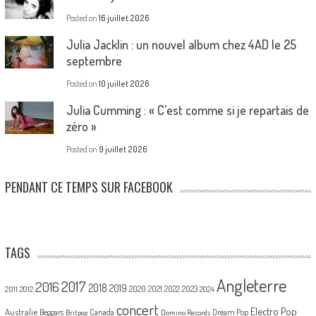
Posted on
16 juillet 2026
Julia Jacklin : un nouvel album chez 4AD le 25
septembre
Posted on
10 juillet 2026
Julia Cumming : « C’est comme si je repartais de
zéro »
Posted on
9 juillet 2026
PENDANT CE TEMPS SUR FACEBOOK
TAGS
Angleterre
2017
2016
2018
2019
2020
2021
2022
2023
2011
2012
2024
concert
Electro Pop
Australie
Canada
Beggars
Dream Pop
Britpop
Domino Records