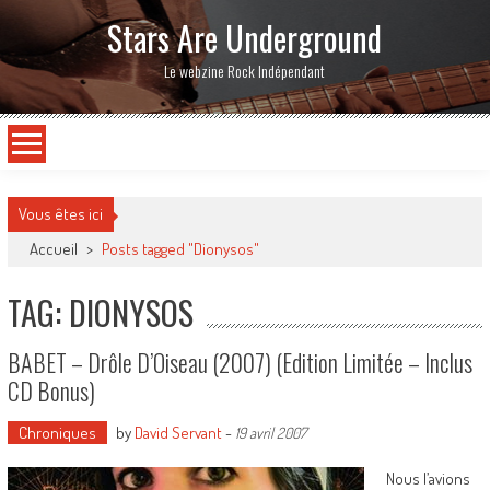
Stars Are Underground
Le webzine Rock Indépendant
Vous êtes ici
Accueil
>
Posts tagged "Dionysos"
TAG: DIONYSOS
BABET – Drôle D’Oiseau (2007) (Edition Limitée – Inclus
CD Bonus)
Chroniques
by
David Servant
-
19 avril 2007
Nous l’avions