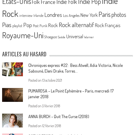
Indie
Etats-Unis
Indie Pop
France
Indie Folk
Folk
Rock
Paris
Londres
photos
New York
Los Angeles
interview
Irlande
Pias
Rock alternatif
Pop
Rock
Rock Français
playlist
Post Punk
Royaume-Uni
Universal
Shoegaze
Suède
Warner
ARTICLES AU HASARD
Chroniques express #22 : Bess Atwell, Adia Victoria, Nicole
Sabouné, Eleni Drake, Torres…
Posted on
13 octobre 2021
PUMAROSA – Le Point Ephémère – Paris, mercredi 17
janvier 2018
Posted on
5 février 2018
ANNA BURCH – Quit The Curse (2018)
Posted on
12 février 2018