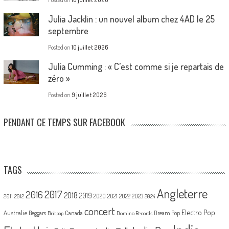
Julia Jacklin : un nouvel album chez 4AD le 25
septembre
Posted on
10 juillet 2026
Julia Cumming : « C’est comme si je repartais de
zéro »
Posted on
9 juillet 2026
PENDANT CE TEMPS SUR FACEBOOK
TAGS
Angleterre
2017
2016
2018
2019
2020
2021
2022
2023
2011
2012
2024
concert
Electro Pop
Australie
Canada
Beggars
Dream Pop
Britpop
Domino Records