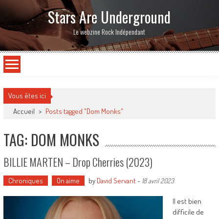
Stars Are Underground
Le webzine Rock Indépendant
Vous êtes ici
Accueil
>
Posts tagged "Dom Monks"
TAG: DOM MONKS
BILLIE MARTEN – Drop Cherries (2023)
Chroniques
On aime
by
David Servant
-
18 avril 2023
Il est bien
difficile de