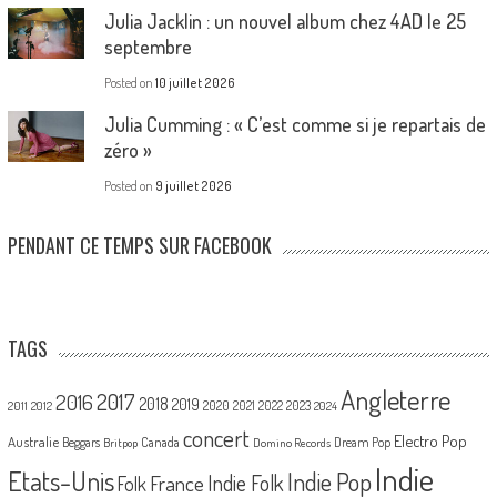
Julia Jacklin : un nouvel album chez 4AD le 25
septembre
Posted on
10 juillet 2026
Julia Cumming : « C’est comme si je repartais de
zéro »
Posted on
9 juillet 2026
PENDANT CE TEMPS SUR FACEBOOK
TAGS
Angleterre
2017
2016
2018
2019
2020
2021
2022
2023
2011
2012
2024
concert
Electro Pop
Australie
Canada
Beggars
Dream Pop
Britpop
Domino Records
Indie
Etats-Unis
Indie Pop
France
Indie Folk
Folk