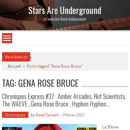
Stars Are Underground
Le webzine Rock Indépendant
Vous êtes ici
Accueil
>
Posts tagged "Gena Rose Bruce"
TAG: GENA ROSE BRUCE
Chroniques Express #37 : Amber Arcades, Not Scientists,
The WAEVE , Gena Rose Bruce , Hyphen Hyphen…
Chroniques
by
David Servant
-
9 février 2023
La 37ème