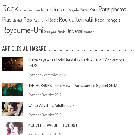
Rock
Paris
Londres
photos
New York
Los Angeles
interview
Irlande
Pias
Rock alternatif
Pop
Rock
Rock Français
playlist
Post Punk
Royaume-Uni
Universal
Shoegaze
Suède
Warner
ARTICLES AU HASARD
Claire days – Les Trois Baudets – Paris – Jeudi 17 novembre
2022
Posted on
7 décembre 2022
THE HORRORS – Interview – Paris, samedi 8 juillet 2017
Posted on
3 octobre 2017
White Velvet – « Adulthood »
Posted on
3 octobre 2019
NOUVELLE VAGUE – 3 (2009)
Posted on
6 juillet 2009