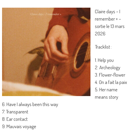
Claire days – I
remember + –
sortie le 13 mars
2026
Tracklist :
1. Help you
2. Archeology
3. Flower-flower
4. On a fait la paix
5. Her name
means story
6. Have I always been this way
7. Transparent
8. Ear contact
9. Mauvais voyage