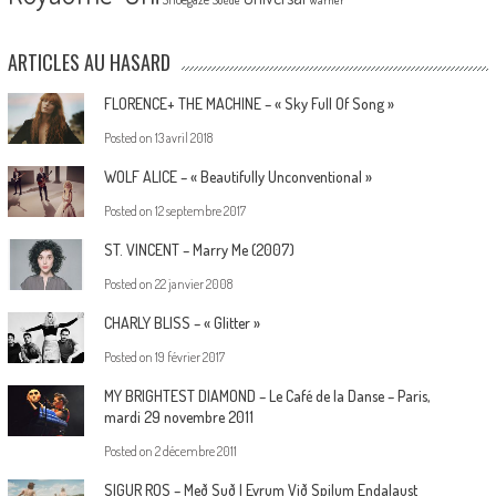
ARTICLES AU HASARD
FLORENCE+ THE MACHINE – « Sky Full Of Song »
Posted on
13 avril 2018
WOLF ALICE – « Beautifully Unconventional »
Posted on
12 septembre 2017
ST. VINCENT – Marry Me (2007)
Posted on
22 janvier 2008
CHARLY BLISS – « Glitter »
Posted on
19 février 2017
MY BRIGHTEST DIAMOND – Le Café de la Danse – Paris,
mardi 29 novembre 2011
Posted on
2 décembre 2011
SIGUR ROS – Með Suð I Eyrum Við Spilum Endalaust