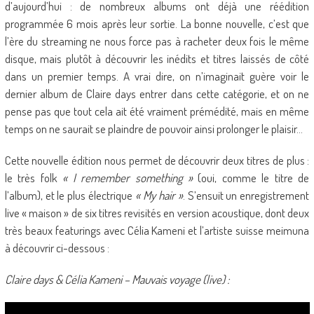
d’aujourd’hui : de nombreux albums ont déjà une réédition
programmée 6 mois après leur sortie. La bonne nouvelle, c’est que
l’ère du streaming ne nous force pas à racheter deux fois le même
disque, mais plutôt à découvrir les inédits et titres laissés de côté
dans un premier temps. A vrai dire, on n’imaginait guère voir le
dernier album de Claire days entrer dans cette catégorie, et on ne
pense pas que tout cela ait été vraiment prémédité, mais en même
temps on ne saurait se plaindre de pouvoir ainsi prolonger le plaisir…
Cette nouvelle édition nous permet de découvrir deux titres de plus :
le très folk
« I remember something »
(oui, comme le titre de
l’album), et le plus électrique
« My hair »
. S’ensuit un enregistrement
live « maison » de six titres revisités en version acoustique, dont deux
très beaux featurings avec Célia Kameni et l’artiste suisse meimuna
à découvrir ci-dessous :
Claire days & Célia Kameni – Mauvais voyage (live) :