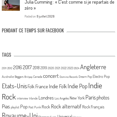
Julia Cumming : « C’est comme si je repartais de
zéro »
Posted on
9 juillet 2026
PENDANT CE TEMPS SUR FACEBOOK
TAGS
Angleterre
2017
2016
2018
2019
2020
2021
2022
2023
2011
2012
2024
concert
Electro Pop
Australie
Canada
Beggars
Dream Pop
Britpop
Domino Records
Indie
Etats-Unis
Indie Pop
France
Indie Folk
Folk
Rock
Paris
Londres
photos
New York
Los Angeles
interview
Irlande
Pias
Rock alternatif
Pop
Rock
Rock Français
playlist
Post Punk
Royaume-Uni
Universal
Shoegaze
Suède
Warner