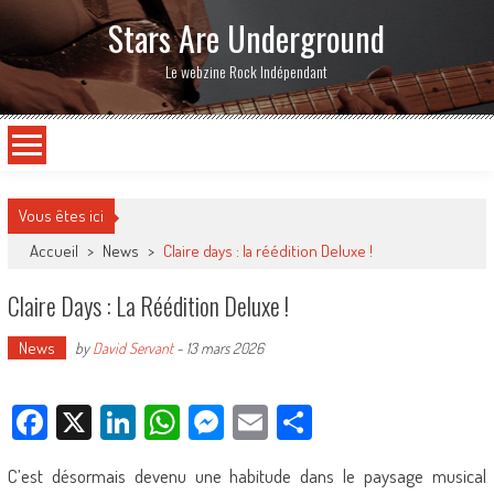
Stars Are Underground
Le webzine Rock Indépendant
Vous êtes ici
Accueil
>
News
>
Claire days : la réédition Deluxe !
Claire Days : La Réédition Deluxe !
News
by
David Servant
-
13 mars 2026
Facebook
X
LinkedIn
WhatsApp
Messenger
Email
Partager
C’est désormais devenu une habitude dans le paysage musical