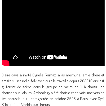
Claire days a invité Cyrielle Formaz, alias meimuna, amie chère et
artiste suisse indie-folk avec qui elle travaille depuis 2022 (Claire est
guitariste de scène dans le groupe de meimuna…), à choisir une
chanson sur l’album. Archeology a été choisie et en voici une version
live acoustique ++, enregistrée en octobre 2026 à Paris, avec Cyril
Billot et Jeff Albelda aux chœurs.