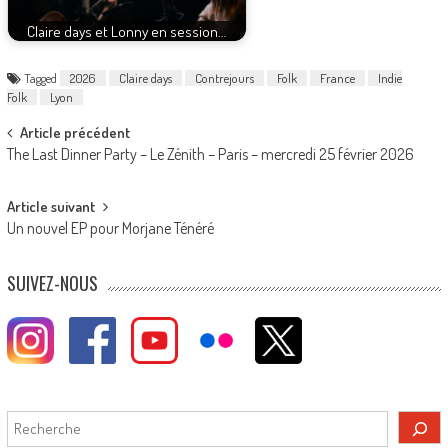
Claire days et Lonny en session…
Tagged
2026
Claire days
Contrejours
Folk
France
Indie
Folk
Lyon
Post
Article précédent
The Last Dinner Party – Le Zénith – Paris – mercredi 25 février 2026
navigation
Article suivant
Un nouvel EP pour Morjane Ténéré
SUIVEZ-NOUS
Rechercher