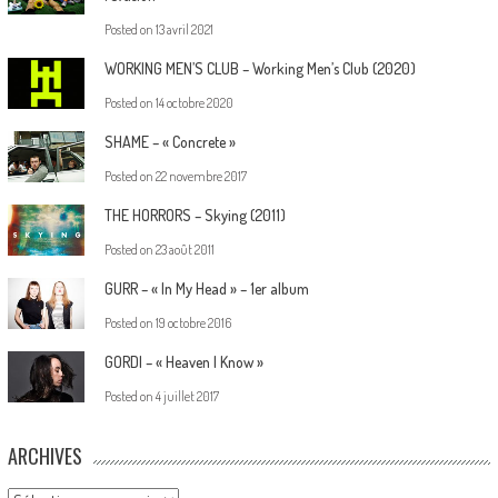
Posted on
13 avril 2021
WORKING MEN’S CLUB – Working Men’s Club (2020)
Posted on
14 octobre 2020
SHAME – « Concrete »
Posted on
22 novembre 2017
THE HORRORS – Skying (2011)
Posted on
23 août 2011
GURR – « In My Head » – 1er album
Posted on
19 octobre 2016
GORDI – « Heaven I Know »
Posted on
4 juillet 2017
ARCHIVES
Archives