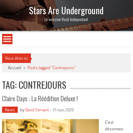
Stars Are Underground
Le webzine Rock Indépendant
Vous êtes ici
Accueil
>
Posts tagged "Contrejours"
TAG: CONTREJOURS
Claire Days : La Réédition Deluxe !
News
by
David Servant
-
13 mars 2026
C’est
désormais