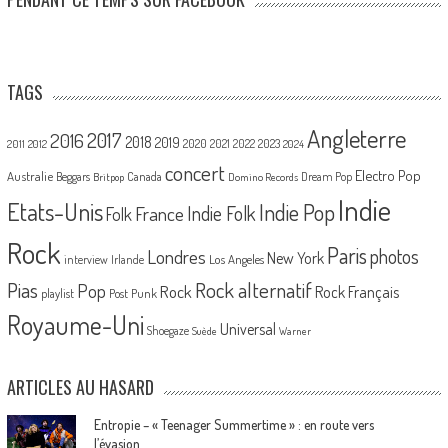
TAGS
Angleterre
2017
2016
2018
2019
2020
2021
2022
2023
2011
2012
2024
concert
Electro Pop
Australie
Canada
Beggars
Dream Pop
Britpop
Domino Records
Indie
Etats-Unis
Indie Pop
France
Indie Folk
Folk
Rock
Paris
Londres
photos
New York
Los Angeles
interview
Irlande
Pias
Rock alternatif
Pop
Rock
Rock Français
playlist
Post Punk
Royaume-Uni
Universal
Shoegaze
Suède
Warner
ARTICLES AU HASARD
Entropie – « Teenager Summertime » : en route vers
l’évasion