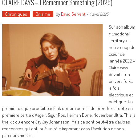
CLAIRE DAYS – I Remember Something (2025)
Chroniques
On aime
by
David Servant
-
4 avril 2025
Sur son album
« Emotional
Territory » –
notre coup de
cœur de
l’année 2022 –
Claire days
dévoilait un
univers folk à
la fois
électrique et
poétique. Un
premier disque produit par Fink qui lui a permis de prendre la route en
première partie d’Asgeir, Sigur Ros, Herman Dune, November Ultra, This is
the kit ou encore Jay Jay Johansson. Mais ce sont peut-être d’autres
rencontres qui ont joué un rôle important dans l’évolution de son
parcours musical.