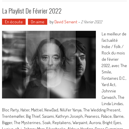
La Playlist De Février 2022
En écoute
On aime
by
David Servant
-
2 février 2022
Le meilleur de
l’actualité
Indie / Folk /
Rock du mois
de février
2022, avec The
Smile,
Fontaines D.C.,
Yard Act,
Johnnie
Carwash, The
Linda Lindas,
Bloc Party, Hater, Mattiel, NewDad, Nilüfer Yanya, The Wedding Present,
Trentemøller, Big Thief, Sasami, Kathryn Joseph, Peaness, Palace, Barrie,
Bigger, The Mysterines, Soak, Reptaliens, Warpaint, Aurora, Bright Eyes,
Lucius, alt-j, Johnny Marr, Silverbacks, Aldous Harding, Grace Cummings,