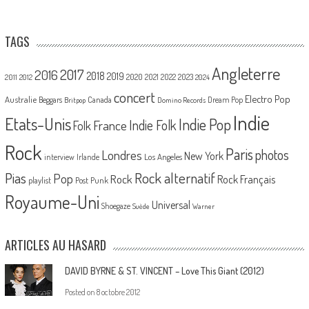
TAGS
Angleterre
2017
2016
2018
2019
2020
2021
2022
2023
2011
2012
2024
concert
Electro Pop
Australie
Canada
Beggars
Dream Pop
Britpop
Domino Records
Indie
Etats-Unis
Indie Pop
France
Indie Folk
Folk
Rock
Paris
Londres
photos
New York
Los Angeles
interview
Irlande
Pias
Rock alternatif
Pop
Rock
Rock Français
playlist
Post Punk
Royaume-Uni
Universal
Shoegaze
Suède
Warner
ARTICLES AU HASARD
DAVID BYRNE & ST. VINCENT – Love This Giant (2012)
Posted on
8 octobre 2012