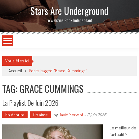
Stars Are Underground
Le webzine Rock Indépendant
Vous êtes ici
Accueil
>
Posts tagged "Grace Cummings"
TAG: GRACE CUMMINGS
La Playlist De Juin 2026
En écoute
On aime
by
David Servant
-
2 juin 2026
Le meilleur de
l’actualité