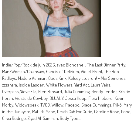
Indie/Pop/Rock de juin 2026, avec Blondshell, The Last Dinner Party,
Man/Woman/Chainsaw, Francis of Delirium, Violet Grohl, The Boo
Radleys, Maddie Ashman, Opus Kink, Kelsey Lu, aron! + Mei Semones,
zzzahara, Isolde Lasoen, White Flowers, Yard Act, Laura Veirs,
Overpass,Nieve Ella, Glen Hansard, Julia Cumming, Gently Tender, Kristin
Hersh, Westside Cowboy, BLUAI, Y, Jesca Hoop, Flora Hibberd, Kevin
Morby, Widowspeak, TVOD, Willow, Placebo, Grace Cummings, Frikó, Mary
in the Junkyard, Matilda Mann, Death Cab For Cutie, Caroline Rose, Pond,
Olivia Rodrigo, Ziyad Al-Samman, Body Type…