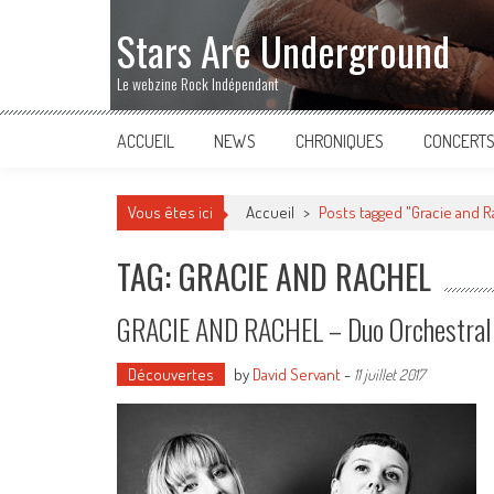
Stars Are Underground
Le webzine Rock Indépendant
ACCUEIL
NEWS
CHRONIQUES
CONCERT
Vous êtes ici
Accueil
>
Posts tagged "Gracie and R
TAG: GRACIE AND RACHEL
GRACIE AND RACHEL – Duo Orchestral 
Découvertes
by
David Servant
-
11 juillet 2017