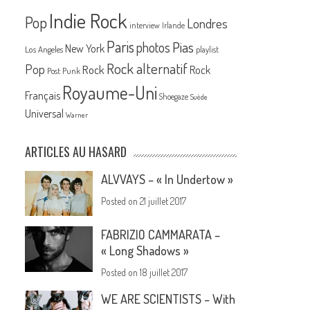
Indie Rock
Pop
Londres
interview
Irlande
Paris
Pias
photos
New York
Los Angeles
playlist
Rock alternatif
Pop
Rock
Rock
Post Punk
Royaume-Uni
Français
Shoegaze
Suède
Universal
Warner
ARTICLES AU HASARD
ALVVAYS – « In Undertow »
Posted on
21 juillet 2017
FABRIZIO CAMMARATA –
« Long Shadows »
Posted on
18 juillet 2017
WE ARE SCIENTISTS – With