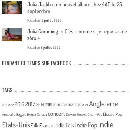
Julia Jacklin : un nouvel album chez 4AD le 25
septembre
Posted on
10 juillet 2026
Julia Cumming : « C’est comme si je repartais de
zéro »
Posted on
9 juillet 2026
PENDANT CE TEMPS SUR FACEBOOK
TAGS
Angleterre
2017
2016
2018
2019
2020
2021
2022
2023
2011
2012
2024
concert
Electro Pop
Australie
Canada
Beggars
Dream Pop
Britpop
Domino Records
Indie
Etats-Unis
Indie Pop
France
Indie Folk
Folk