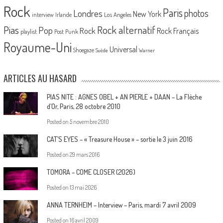
Rock
Paris
Londres
photos
New York
Los Angeles
interview
Irlande
Pias
Rock alternatif
Pop
Rock
Rock Français
playlist
Post Punk
Royaume-Uni
Universal
Shoegaze
Suède
Warner
ARTICLES AU HASARD
PIAS NITE : AGNES OBEL + AN PIERLE + DAAN – La Flèche
d’Or, Paris, 28 octobre 2010
Posted on
5 novembre 2010
CAT’S EYES – « Treasure House » – sortie le 3 juin 2016
Posted on
29 mars 2016
TOMORA – COME CLOSER (2026)
Posted on
13 mai 2026
ANNA TERNHEIM – Interview – Paris, mardi 7 avril 2009
Posted on
16 avril 2009