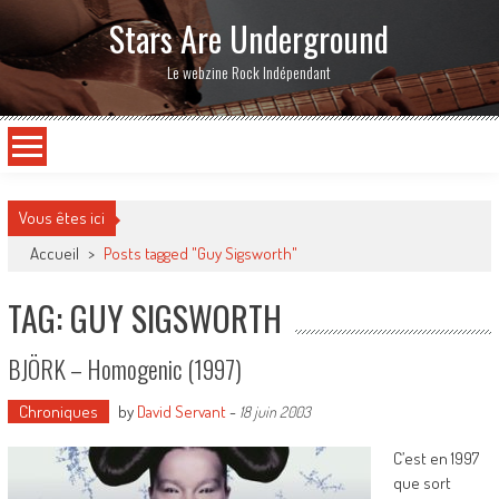
Stars Are Underground
Le webzine Rock Indépendant
Vous êtes ici
Accueil
>
Posts tagged "Guy Sigsworth"
TAG: GUY SIGSWORTH
BJÖRK – Homogenic (1997)
Chroniques
by
David Servant
-
18 juin 2003
C’est en 1997
que sort