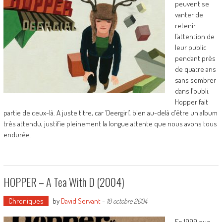
peuvent se
vanter de
retenir
l’attention de
leur public
pendant près
de quatre ans
sans sombrer
dans l’oubli.
Hopper fait
partie de ceux-là. A juste titre, car ‘Deergirl’, bien au-delà d’être un album
très attendu, justifie pleinement la longue attente que nous avons tous
endurée.
HOPPER – A Tea With D (2004)
Chroniques
by
David Servant
-
18 octobre 2004
En 1999 que