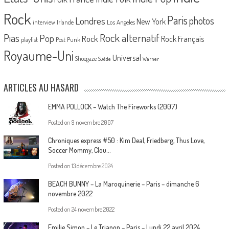
Rock
Paris
Londres
photos
New York
Los Angeles
interview
Irlande
Pias
Rock alternatif
Pop
Rock
Rock Français
playlist
Post Punk
Royaume-Uni
Universal
Shoegaze
Suède
Warner
ARTICLES AU HASARD
EMMA POLLOCK – Watch The Fireworks (2007)
Posted on
9 novembre 2007
Chroniques express #50 : Kim Deal, Friedberg, Thus Love,
Soccer Mommy, Clou…
Posted on
13 décembre 2024
BEACH BUNNY – La Maroquinerie – Paris – dimanche 6
novembre 2022
Posted on
24 novembre 2022
Emilie Simon – Le Trianon – Paris – Lundi 22 avril 2024