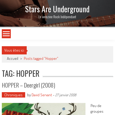
Stars Are Underground
Le webzine Rock Indépendant
Vous êtes ici
Accueil
>
Posts tagged "Hopper"
TAG: HOPPER
HOPPER – Deergirl (2008)
Chroniques
by
David Servant
-
27 janvier 2008
Peu de
groupes