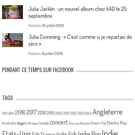
Julia Jacklin : un nouvel album chez 4AD le 25
septembre
Posted on
10 juillet 2026
Julia Cumming : « C’est comme si je repartais de
zéro »
Posted on
9 juillet 2026
PENDANT CE TEMPS SUR FACEBOOK
TAGS
Angleterre
2017
2016
2018
2019
2020
2021
2022
2023
2011
2012
2024
concert
Electro Pop
Australie
Canada
Beggars
Dream Pop
Britpop
Domino Records
Indie
Etats-Unis
Indie Pop
France
Indie Folk
Folk