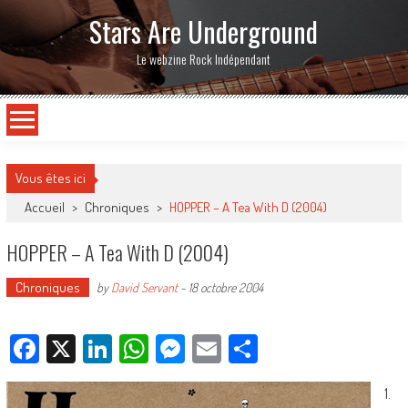
Stars Are Underground
Le webzine Rock Indépendant
Vous êtes ici
Accueil
>
Chroniques
>
HOPPER – A Tea With D (2004)
HOPPER – A Tea With D (2004)
Chroniques
by
David Servant
-
18 octobre 2004
Facebook
X
LinkedIn
WhatsApp
Messenger
Email
Partager
1.