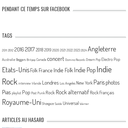
PENDANT CE TEMPS SUR FACEBOOK
TAGS
Angleterre
2017
2016
2018
2019
2020
2021
2022
2023
2011
2012
2024
concert
Electro Pop
Australie
Canada
Beggars
Dream Pop
Britpop
Domino Records
Indie
Etats-Unis
Indie Pop
France
Indie Folk
Folk
Rock
Paris
Londres
photos
New York
Los Angeles
interview
Irlande
Pias
Rock alternatif
Pop
Rock
Rock Français
playlist
Post Punk
Royaume-Uni
Universal
Shoegaze
Suède
Warner
ARTICLES AU HASARD