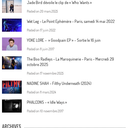
Jade Bird dévoile le clip de « Who Wants »
Posted on
20 mars 2025
Wet Leg – Le Point Ephémère – Paris, samedi 14 mai 2022
Posted on
17 juin 2022
YOKE LORE – » Goodpain EP » – Sortie le 16 juin
Posted on
11 juin 2017
The Boo Radleys – La Maroquinerie – Paris – Mercredi 29
octobre 2025
Posted on
17 novembre 2025
NADINE SHAH – Filthy Underneath (2024)
Posted on
11 mars 2024
PHALCONS – « Idle Ways »
Posted on
10 novembre 2017
ARCHIVES