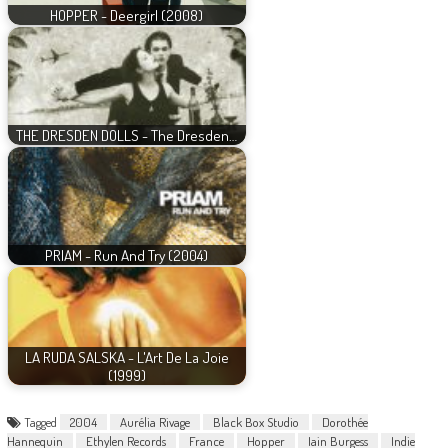
HOPPER - Deergirl (2008)
THE DRESDEN DOLLS - The Dresden…
PRIAM - Run And Try (2004)
LA RUDA SALSKA - L'Art De La Joie
(1999)
Tagged
2004
Aurélia Rivage
Black Box Studio
Dorothée
Hannequin
Ethylen Records
France
Hopper
Iain Burgess
Indie