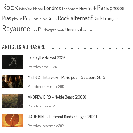
Rock
Paris
Londres
photos
New York
Los Angeles
interview
Irlande
Pias
Rock alternatif
Pop
Rock
Rock Français
playlist
Post Punk
Royaume-Uni
Universal
Shoegaze
Suède
Warner
ARTICLES AU HASARD
La playlist de mai 2026
Posted on
5 mai 2026
METRIC – Interview – Paris, jeudi 15 octobre 2015
Posted on
5 novembre 2015
ANDREW BIRD – Noble Beast (2009)
Posted on
5 février 2009
JADE BIRD – Different Kinds of Light (2021)
Posted on
1 septembre 2021