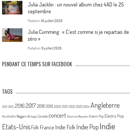
Julia Jacklin : un nouvel album chez 4AD le 25
septembre
Posted on
10 juillet 2026
Julia Cumming : « C’est comme si je repartais de
zéro »
Posted on
9 juillet 2026
PENDANT CE TEMPS SUR FACEBOOK
TAGS
Angleterre
2017
2016
2018
2019
2020
2021
2022
2023
2011
2012
2024
concert
Electro Pop
Australie
Canada
Beggars
Dream Pop
Britpop
Domino Records
Indie
Etats-Unis
Indie Pop
France
Indie Folk
Folk