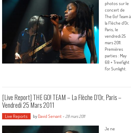
photos sur le
concert de
The Go! Team à
la Flèche d’Or,
Paris, le
vendredi 25
mars 2011.
Premières
parties : May
68 + Treefight
For Sunlight.
[Live Report] THE GO! TEAM – La Flèche D’Or, Paris –
Vendredi 25 Mars 2011
Live Reports
by
David Servant
-
28 mars 2011
Je ne