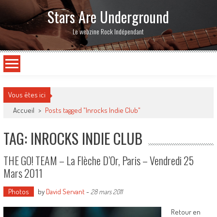
Stars Are Underground
Le webzine Rock Indépendant
Vous êtes ici
Accueil
>
Posts tagged "Inrocks Indie Club"
TAG: INROCKS INDIE CLUB
THE GO! TEAM – La Flèche D’Or, Paris – Vendredi 25
Mars 2011
Photos
by
David Servant
-
28 mars 2011
Retour en