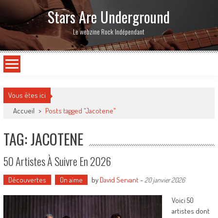
Stars Are Underground
Le webzine Rock Indépendant
Vous êtes ici
Accueil
>
Posts tagged "Jacotene"
TAG: JACOTENE
50 Artistes À Suivre En 2026
Découvertes
On aime
by
David Servant
-
20 janvier 2026
Voici 50
artistes dont