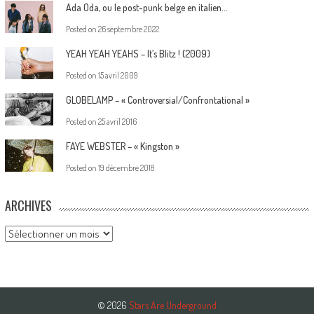
Ada Oda, ou le post-punk belge en italien…
Posted on
26 septembre 2022
YEAH YEAH YEAHS – It’s Blitz ! (2009)
Posted on
15 avril 2009
GLOBELAMP – « Controversial/Confrontational »
Posted on
25 avril 2016
FAYE WEBSTER – « Kingston »
Posted on
19 décembre 2018
ARCHIVES
Archives
© 2026
Stars Are Underground