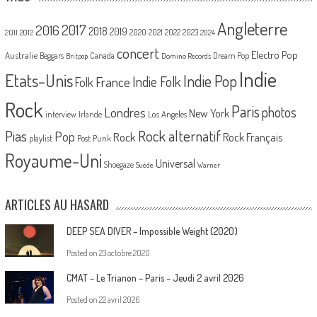
Angleterre
2017
2016
2018
2019
2020
2021
2022
2023
2011
2012
2024
concert
Electro Pop
Australie
Canada
Beggars
Dream Pop
Britpop
Domino Records
Indie
Etats-Unis
Indie Pop
France
Indie Folk
Folk
Rock
Paris
Londres
photos
New York
Los Angeles
interview
Irlande
Pias
Rock alternatif
Pop
Rock
Rock Français
playlist
Post Punk
Royaume-Uni
Universal
Shoegaze
Suède
Warner
ARTICLES AU HASARD
DEEP SEA DIVER – Impossible Weight (2020)
Posted on
23 octobre 2020
CMAT – Le Trianon – Paris – Jeudi 2 avril 2026
Posted on
22 avril 2026