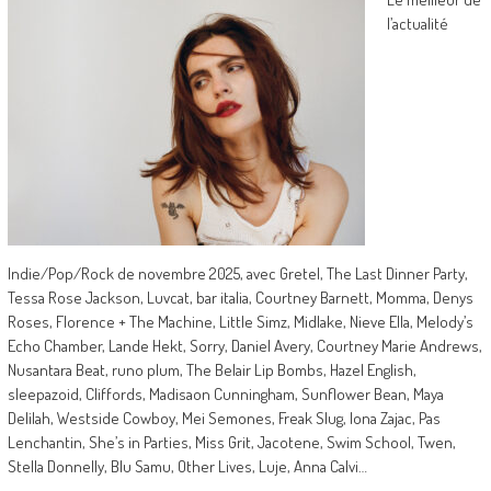
l’actualité
Indie/Pop/Rock de novembre 2025, avec Gretel, The Last Dinner Party,
Tessa Rose Jackson, Luvcat, bar italia, Courtney Barnett, Momma, Denys
Roses, Florence + The Machine, Little Simz, Midlake, Nieve Ella, Melody’s
Echo Chamber, Lande Hekt, Sorry, Daniel Avery, Courtney Marie Andrews,
Nusantara Beat, runo plum, The Belair Lip Bombs, Hazel English,
sleepazoid, Cliffords, Madisaon Cunningham, Sunflower Bean, Maya
Delilah, Westside Cowboy, Mei Semones, Freak Slug, Iona Zajac, Pas
Lenchantin, She’s in Parties, Miss Grit, Jacotene, Swim School, Twen,
Stella Donnelly, Blu Samu, Other Lives, Luje, Anna Calvi…