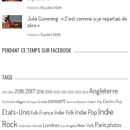
Posted on
10 juillet 2026
Julia Cumming : « C’est comme si je repartais de
zéro »
Posted on
9 juillet 2026
PENDANT CE TEMPS SUR FACEBOOK
TAGS
Angleterre
2017
2016
2018
2019
2020
2021
2022
2023
2011
2012
2024
concert
Electro Pop
Australie
Canada
Beggars
Dream Pop
Britpop
Domino Records
Indie
Etats-Unis
Indie Pop
France
Indie Folk
Folk
Rock
Paris
Londres
photos
New York
Los Angeles
interview
Irlande