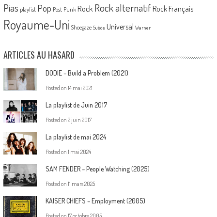
Pias
Rock alternatif
Pop
Rock
Rock Français
playlist
Post Punk
Royaume-Uni
Universal
Shoegaze
Suède
Warner
ARTICLES AU HASARD
DODIE – Build a Problem (2021)
Posted on
14 mai 2021
La playlist de Juin 2017
Posted on
2 juin 2017
La playlist de mai 2024
Posted on
1 mai 2024
SAM FENDER – People Watching (2025)
Posted on
11 mars 2025
KAISER CHIEFS – Employment (2005)
Posted on
17 octobre 2005