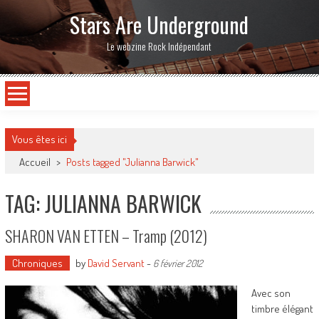
Stars Are Underground
Le webzine Rock Indépendant
Vous êtes ici
Accueil
>
Posts tagged "Julianna Barwick"
TAG: JULIANNA BARWICK
SHARON VAN ETTEN – Tramp (2012)
Chroniques
by
David Servant
-
6 février 2012
Avec son
timbre élégant