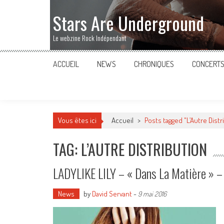
Stars Are Underground
Le webzine Rock Indépendant
ACCUEIL
NEWS
CHRONIQUES
CONCERT
Vous êtes ici
Accueil
>
Posts tagged "L’Autre Distr
TAG: L’AUTRE DISTRIBUTION
LADYLIKE LILY – « Dans La Matière » –
News
by
David Servant
-
9 mai 2016