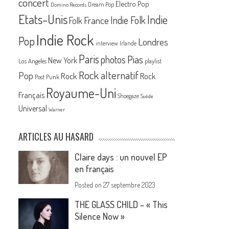
concert
Electro Pop
Dream Pop
Domino Records
Etats-Unis
Indie
France
Indie Folk
Folk
Indie Rock
Pop
Londres
interview
Irlande
Paris
Pias
photos
New York
Los Angeles
playlist
Rock alternatif
Pop
Rock
Rock
Post Punk
Royaume-Uni
Français
Shoegaze
Suède
Universal
Warner
ARTICLES AU HASARD
Claire days : un nouvel EP
en français
Posted on
27 septembre 2023
THE GLASS CHILD – « This
Silence Now »