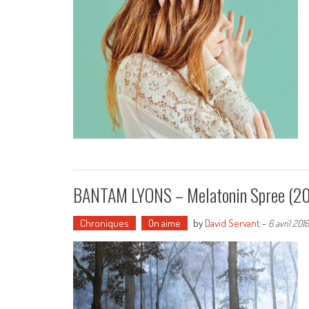
BANTAM LYONS – Melatonin Spree (2
Chroniques
On aime
by
David Servant
-
6 avril 2016