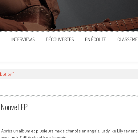
S
INTERVIEWS
DÉCOUVERTES
EN ÉCOUTE
CLASSEME
ibution"
 Nouvel EP
Après un album et plusieurs maxis chantés en anglais, Ladylike Lily revient
avec un EP 100% chanté en français.