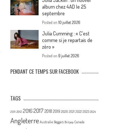
Julia Jacklin : un nouvel
album chez 4AD le 25
septembre
Posted on
10 juillet 2026
Julia Cumming : « C’est
comme si je repartais de
zéro »
Posted on
9 juillet 2026
PENDANT CE TEMPS SUR FACEBOOK
TAGS
2017
2016
2018
2019
2020
2021
2022
2023
2011
2012
2024
Angleterre
Australie
Canada
Beggars
Britpop