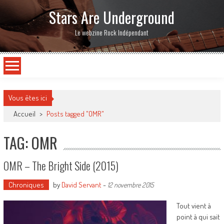
Stars Are Underground
Le webzine Rock Indépendant
Vous êtes ici
Accueil
>
Posts tagged "OMR"
TAG: OMR
OMR – The Bright Side (2015)
Chroniques
by
David Servant
-
12 novembre 2015
Tout vient à
point à qui sait