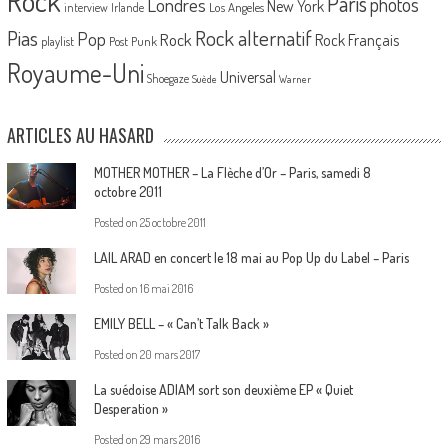
Rock
Paris
Londres
photos
New York
Los Angeles
interview
Irlande
Pias
Rock alternatif
Pop
Rock
Rock Français
playlist
Post Punk
Royaume-Uni
Universal
Shoegaze
Suède
Warner
ARTICLES AU HASARD
MOTHER MOTHER – La Flèche d’Or – Paris, samedi 8
octobre 2011
Posted on
25 octobre 2011
LAIL ARAD en concert le 18 mai au Pop Up du Label – Paris
Posted on
16 mai 2016
EMILY BELL – « Can’t Talk Back »
Posted on
20 mars 2017
La suédoise ADIAM sort son deuxième EP « Quiet
Desperation »
Posted on
29 mars 2016