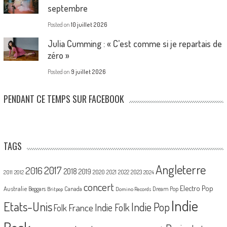
septembre
Posted on
10 juillet 2026
Julia Cumming : « C’est comme si je repartais de
zéro »
Posted on
9 juillet 2026
PENDANT CE TEMPS SUR FACEBOOK
TAGS
Angleterre
2017
2016
2018
2019
2020
2021
2022
2023
2011
2012
2024
concert
Electro Pop
Australie
Canada
Beggars
Dream Pop
Britpop
Domino Records
Indie
Etats-Unis
Indie Pop
France
Indie Folk
Folk