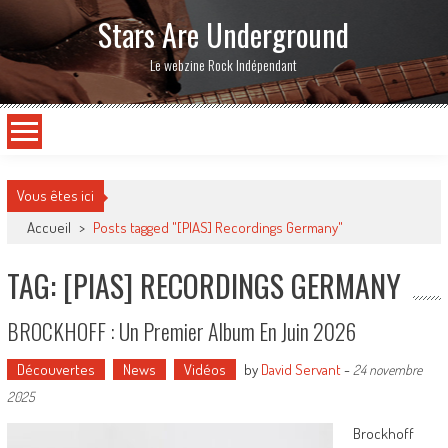
Stars Are Underground
Le webzine Rock Indépendant
Vous êtes ici
Accueil
>
Posts tagged "[PIAS] Recordings Germany"
TAG: [PIAS] RECORDINGS GERMANY
BROCKHOFF : Un Premier Album En Juin 2026
Découvertes
News
Vidéos
by
David Servant
-
24 novembre
2025
Brockhoff