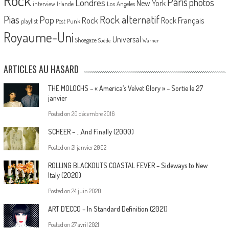
Rock
Paris
Londres
photos
New York
Los Angeles
interview
Irlande
Pias
Rock alternatif
Pop
Rock
Rock Français
playlist
Post Punk
Royaume-Uni
Universal
Shoegaze
Suède
Warner
ARTICLES AU HASARD
THE MOLOCHS – « America’s Velvet Glory » – Sortie le 27
janvier
Posted on
20 décembre 2016
SCHEER – …And Finally (2000)
Posted on
21 janvier 2002
ROLLING BLACKOUTS COASTAL FEVER – Sideways to New
Italy (2020)
Posted on
24 juin 2020
ART D’ECCO – In Standard Definition (2021)
Posted on
27 avril 2021