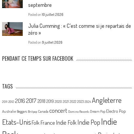
septembre
Posted on
10 juillet 2026
Julia Cumming : « C’est comme si je repartais de
zéro »
Posted on
9 juillet 2026
PENDANT CE TEMPS SUR FACEBOOK
TAGS
Angleterre
2017
2016
2018
2019
2020
2021
2022
2023
2011
2012
2024
concert
Electro Pop
Australie
Canada
Beggars
Dream Pop
Britpop
Domino Records
Indie
Etats-Unis
Indie Pop
France
Indie Folk
Folk