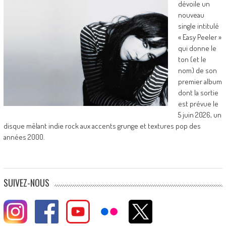
dévoile un
nouveau
single intitulé
« Easy Peeler »
qui donne le
ton (et le
nom) de son
premier album
dont la sortie
est prévue le
5 juin 2026, un
disque mêlant indie rock aux accents grunge et textures pop des
années 2000.
SUIVEZ-NOUS