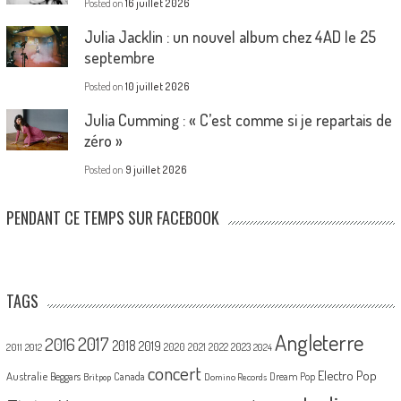
Posted on
16 juillet 2026
Julia Jacklin : un nouvel album chez 4AD le 25
septembre
Posted on
10 juillet 2026
Julia Cumming : « C’est comme si je repartais de
zéro »
Posted on
9 juillet 2026
PENDANT CE TEMPS SUR FACEBOOK
TAGS
Angleterre
2017
2016
2018
2019
2020
2021
2022
2023
2011
2012
2024
concert
Electro Pop
Australie
Canada
Beggars
Dream Pop
Britpop
Domino Records