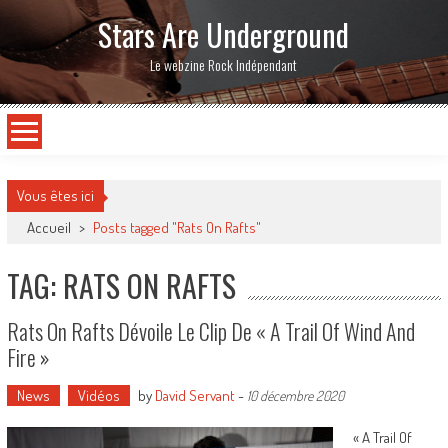
Stars Are Underground
Le webzine Rock Indépendant
Vous êtes ici
Accueil
>
Posts tagged "Rats On Rafts"
TAG: RATS ON RAFTS
Rats On Rafts Dévoile Le Clip De « A Trail Of Wind And
Fire »
News
Vidéos
by
David Servant
-
10 décembre 2020
« A Trail Of