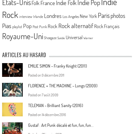
Indie
Etats-Unis
Indie Pop
France
Indie Folk
Folk
Rock
Paris
Londres
photos
New York
Los Angeles
interview
Irlande
Pias
Rock alternatif
Pop
Rock
Rock Français
playlist
Post Punk
Royaume-Uni
Universal
Shoegaze
Suède
Warner
ARTICLES AU HASARD
EMILIE SIMON – Franky Knight (2011)
Posted on
9 décembre 2011
FLORENCE + THE MACHINE – Lungs (2009)
Posted on
7 août 2009
TELEMAN – Brilliant Sanity (2016)
Posted on
14 décembre 2016
Gustaf : Art Punk décalé et fun, fun, fun…